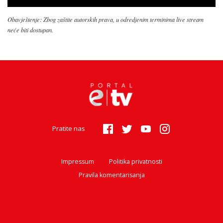
Obavještenje: Zbog zaštite autorskih prava, u odredjenim terminima live stream
neće biti dostupan.
Pratite nas
Impressum
Politika privatnosti
Pravila komentarisanja