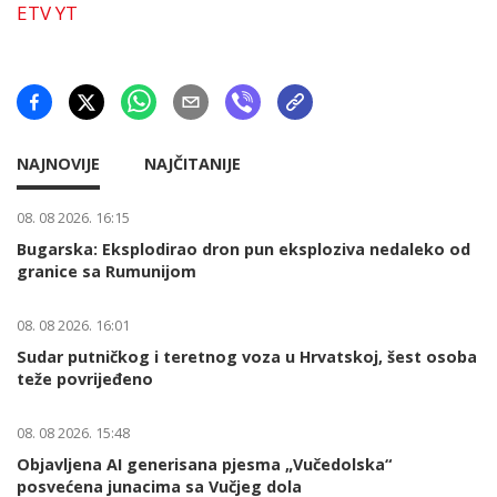
ETV YT
NAJNOVIJE
NAJČITANIJE
08. 08 2026. 16:15
Bugarska: Eksplodirao dron pun eksploziva nedaleko od
granice sa Rumunijom
08. 08 2026. 16:01
Sudar putničkog i teretnog voza u Hrvatskoj, šest osoba
teže povrijeđeno
08. 08 2026. 15:48
Objavljena AI generisana pjesma „Vučedolska“
posvećena junacima sa Vučjeg dola