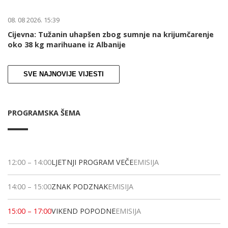
08. 08 2026. 15:39
Cijevna: Tužanin uhapšen zbog sumnje na krijumčarenje
oko 38 kg marihuane iz Albanije
SVE NAJNOVIJE VIJESTI
PROGRAMSKA ŠEMA
12:00
–
14:00
LJETNJI PROGRAM VEČE
EMISIJA
14:00
–
15:00
ZNAK PODZNAK
EMISIJA
15:00
–
17:00
VIKEND POPODNE
EMISIJA