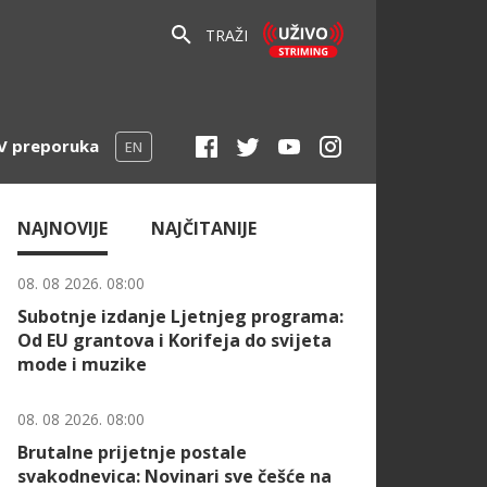
TRAŽI
V preporuka
EN
NAJNOVIJE
NAJČITANIJE
08. 08 2026. 08:00
Subotnje izdanje Ljetnjeg programa:
Od EU grantova i Korifeja do svijeta
mode i muzike
08. 08 2026. 08:00
Brutalne prijetnje postale
svakodnevica: Novinari sve češće na