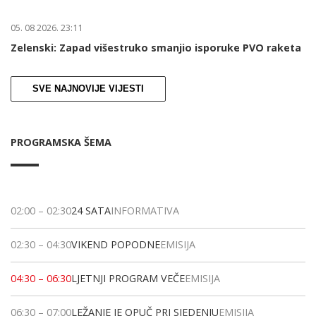
05. 08 2026. 23:11
Zelenski: Zapad višestruko smanjio isporuke PVO raketa
SVE NAJNOVIJE VIJESTI
PROGRAMSKA ŠEMA
02:00
–
02:30
24 SATA
INFORMATIVA
02:30
–
04:30
VIKEND POPODNE
EMISIJA
04:30
–
06:30
LJETNJI PROGRAM VEČE
EMISIJA
06:30
–
07:00
LEŽANJE JE OPUČ PRI SJEDENJU
EMISIJA