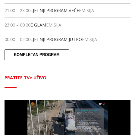
21:00
–
23:00
LJETNJI PROGRAM VEČE
EMISIJA
23:00
–
00:00
E GLAM
EMISIJA
00:00
–
02:00
LJETNJI PROGRAM JUTRO
EMISIJA
KOMPLETAN PROGRAM
PRATITE TVe UŽIVO