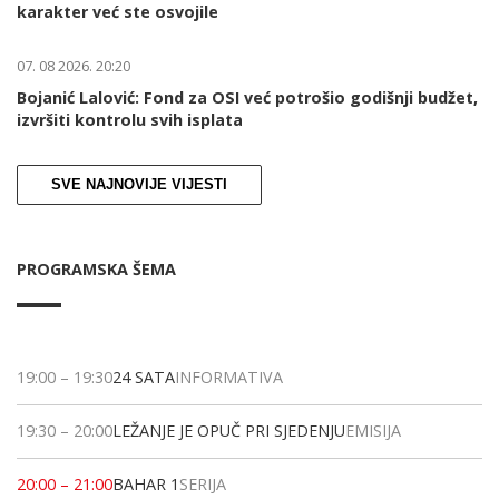
karakter već ste osvojile
07. 08 2026. 20:20
Bojanić Lalović: Fond za OSI već potrošio godišnji budžet,
izvršiti kontrolu svih isplata
SVE NAJNOVIJE VIJESTI
PROGRAMSKA ŠEMA
19:00
–
19:30
24 SATA
INFORMATIVA
19:30
–
20:00
LEŽANJE JE OPUČ PRI SJEDENJU
EMISIJA
20:00
–
21:00
BAHAR 1
SERIJA