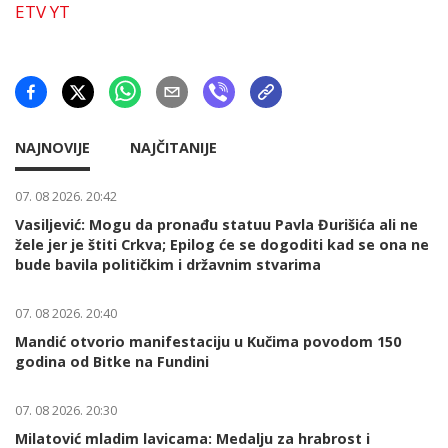
ETV YT
NAJNOVIJE
NAJČITANIJE
07. 08 2026. 20:42
Vasiljević: Mogu da pronađu statuu Pavla Đurišića ali ne
žele jer je štiti Crkva; Epilog će se dogoditi kad se ona ne
bude bavila političkim i državnim stvarima
07. 08 2026. 20:40
Mandić otvorio manifestaciju u Kučima povodom 150
godina od Bitke na Fundini
07. 08 2026. 20:30
Milatović mladim lavicama: Medalju za hrabrost i