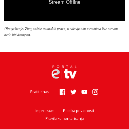
Obavještenje: Zbog zaštite autorskih prava, u odredjenim terminima live stream
neće biti dostupan.
Pratite nas
Impressum
Politika privatnosti
Pravila komentarisanja