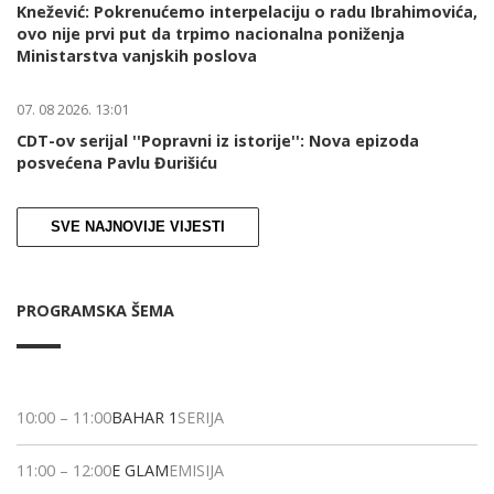
Knežević: Pokrenućemo interpelaciju o radu Ibrahimovića,
ovo nije prvi put da trpimo nacionalna poniženja
Ministarstva vanjskih poslova
07. 08 2026. 13:01
CDT-ov serijal ''Popravni iz istorije'': Nova epizoda
posvećena Pavlu Đurišiću
SVE NAJNOVIJE VIJESTI
PROGRAMSKA ŠEMA
10:00
–
11:00
BAHAR 1
SERIJA
11:00
–
12:00
E GLAM
EMISIJA