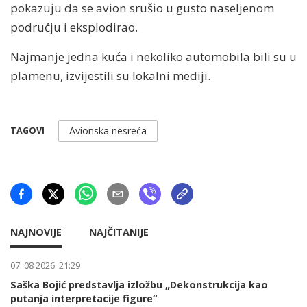
pokazuju da se avion srušio u gusto naseljenom
području i eksplodirao.
Najmanje jedna kuća i nekoliko automobila bili su u
plamenu, izvijestili su lokalni mediji.
Avionska nesreća
TAGOVI
NAJNOVIJE
NAJČITANIJE
07. 08 2026. 21:29
Saška Bojić predstavlja izložbu „Dekonstrukcija kao
putanja interpretacije figure“