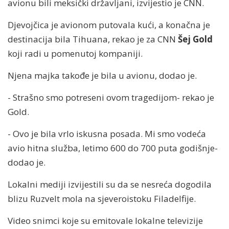
avionu bili meksički državljani, izvijestio je CNN.
Djevojčica je avionom putovala kući, a konačna je
destinacija bila Tihuana, rekao je za CNN
Šej Gold
koji radi u pomenutoj kompaniji.
Njena majka takođe je bila u avionu, dodao je.
- Strašno smo potreseni ovom tragedijom- rekao je
Gold.
- Ovo je bila vrlo iskusna posada. Mi smo vodeća
avio hitna služba, letimo 600 do 700 puta godišnje-
dodao je.
Lokalni mediji izvijestili su da se nesreća dogodila
blizu Ruzvelt mola na sjeveroistoku Filadelfije.
Video snimci koje su emitovale lokalne televizije