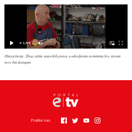
Obavještenje: Zbog zaštite autorskih prava, u odredjenim terminima live stream
neće biti dostupan.
Pratite nas