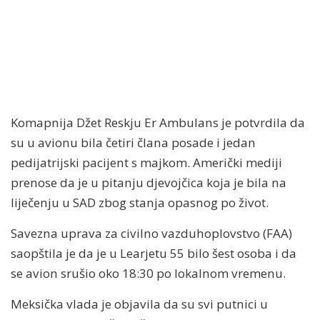
Komapnija Džet Reskju Er Ambulans je potvrdila da
su u avionu bila četiri člana posade i jedan
pedijatrijski pacijent s majkom. Američki mediji
prenose da je u pitanju djevojčica koja je bila na
liječenju u SAD zbog stanja opasnog po život.
Savezna uprava za civilno vazduhoplovstvo (FAA)
saopštila je da je u Learjetu 55 bilo šest osoba i da
se avion srušio oko 18:30 po lokalnom vremenu.
Meksička vlada je objavila da su svi putnici u