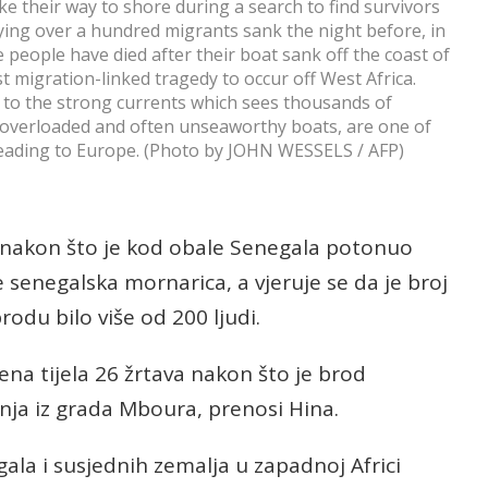
 their way to shore during a search to find survivors
rying over a hundred migrants sank the night before, in
people have died after their boat sank off the coast of
t migration-linked tragedy to occur off West Africa.
e to the strong currents which sees thousands of
 overloaded and often unseaworthy boats, are one of
eading to Europe. (Photo by JOHN WESSELS / AFP)
 nakon što je kod obale Senegala potonuo
je senegalska mornarica, a vjeruje se da je broj
rodu bilo više od 200 ljudi.
ena tijela 26 žrtava nakon što je brod
ja iz grada Mboura, prenosi Hina.
gala i susjednih zemalja u zapadnoj Africi