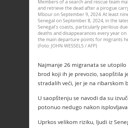
Members of a search and rescue team make
and retrieve the dead after a pirogue car
Mbour on September 9, 2024. At least nine 
Senegal on September 8, 2024, in the lates
Senegal's coasts, particularly perilous du
deaths and disappearances every year on
the main departure points for migrants h
(Foto: JOHN WESSELS / AFP)
Najmanje 26 migranata se utopilo
brod koji ih je prevozio, saopštila 
stradalih veći, jer je na ribarskom b
U saopštenju se navodi da su izvuč
potonuo nedugo nakon isplovljavan
Uprkos velikom riziku, ljudi iz Sene