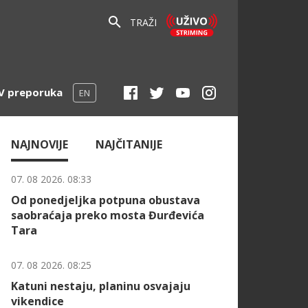
TRAŽI
V preporuka
EN
NAJNOVIJE
NAJČITANIJE
07. 08 2026. 08:33
Od ponedjeljka potpuna obustava
saobraćaja preko mosta Đurđevića
Tara
07. 08 2026. 08:25
Katuni nestaju, planinu osvajaju
vikendice