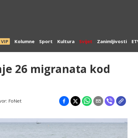
VIP
Kolumne
Sport
Kultura
Svijet
Zanimljivosti
ET
nje 26 migranata kod
vor:
FoNet