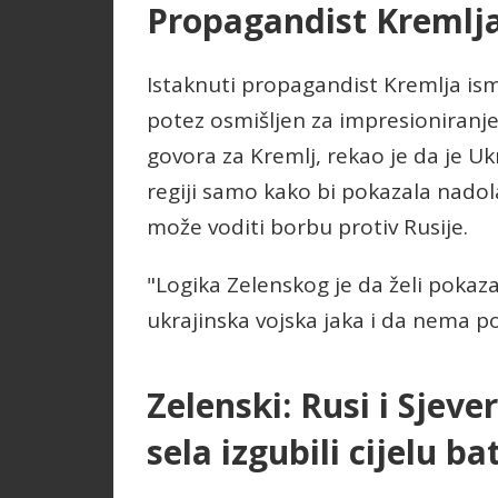
Propagandist Kremlja
Istaknuti propagandist Kremlja ismi
potez osmišljen za impresioniranj
govora za Kremlj, rekao je da je U
regiji samo kako bi pokazala nado
može voditi borbu protiv Rusije.
"Logika Zelenskog je da želi pokazat
ukrajinska vojska jaka i da nema po
Zelenski: Rusi i Sjev
sela izgubili cijelu ba