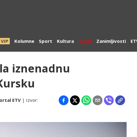
VIP
Kolumne
Sport
Kultura
Svijet
Zanimljivosti
ET
la iznenadnu
 Kursku
ortal ETV
| Izvor: