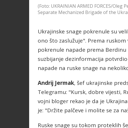
(Foto: UKRAINIAN ARMED FORCES/Oleg Petr
Separate Mechanized Brigade of the Ukra
Ukrajinske snage pokrenule su veli
ono što zaslužuje". Prema ruskom 
pokrenule napade prema Berdinu u 
suzbijanje dezinformacija potvrdio
napade na ruske snage na nekoliko l
Andrij Jermak
, šef ukrajinske pred
Telegramu: "Kursk, dobre vijesti, R
vojni bloger rekao je da je Ukraji
je: "Držite palčeve i molite se za na
Ruske snage su tokom proteklih še