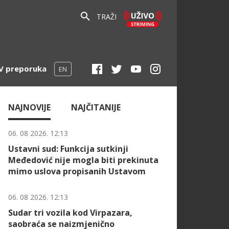
TRAŽI
V preporuka
EN
NAJNOVIJE
NAJČITANIJE
06. 08 2026. 12:13
Ustavni sud: Funkcija sutkinji
Međedović nije mogla biti prekinuta
mimo uslova propisanih Ustavom
06. 08 2026. 12:13
Sudar tri vozila kod Virpazara,
saobraća se naizmjenično