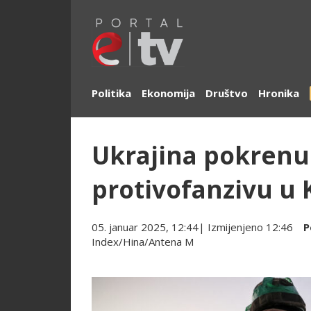
Politika
Ekonomija
Društvo
Hronika
Ukrajina pokrenu
protivofanzivu u
05. januar 2025, 12:44
| Izmijenjeno
12:46
P
Index/Hina/Antena M