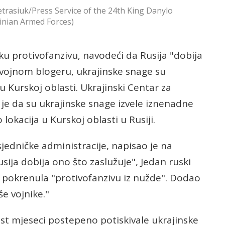
asiuk/Press Service of the 24th King Danylo
inian Armed Forces)
ku protivofanzivu, navodeći da Rusija "dobija
vojnom blogeru, ukrajinske snage su
Kurskoj oblasti. Ukrajinski Centar za
 je da su ukrajinske snage izvele iznenadne
okacija u Kurskoj oblasti u Rusiji.
sjedničke administracije, napisao je na
usija dobija ono što zaslužuje", Jedan ruski
na pokrenula "protivofanzivu iz nužde". Dodao
še vojnike."
st mjeseci postepeno potiskivale ukrajinske