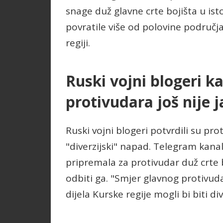
snage duž glavne crte bojišta u ist
povratile više od polovine područj
regiji.
Ruski vojni blogeri k
protivudara još nije 
Ruski vojni blogeri potvrdili su pro
"diverzijski" napad. Telegram kana
pripremala za protivudar duž crte 
odbiti ga. "Smjer glavnog protivuda
dijela Kurske regije mogli bi biti div