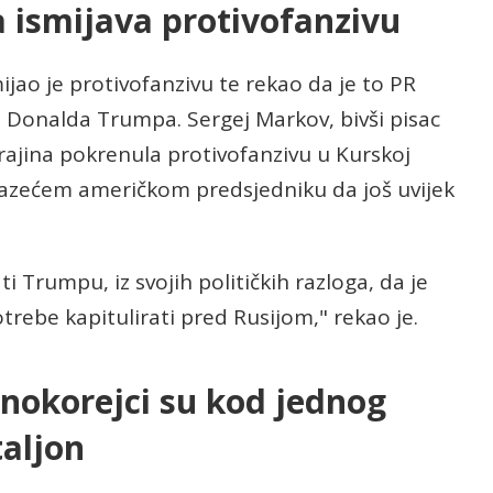
 ismijava protivofanzivu
jao je protivofanzivu te rekao da je to PR
e Donalda Trumpa. Sergej Markov, bivši pisac
krajina pokrenula protivofanzivu u Kurskoj
lazećem američkom predsjedniku da još uvijek
i Trumpu, iz svojih političkih razloga, da je
trebe kapitulirati pred Rusijom," rekao je.
ernokorejci su kod jednog
taljon