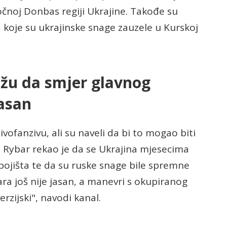
očnoj Donbas regiji Ukrajine. Takođe su
a koje su ukrajinske snage zauzele u Kurskoj
ažu da smjer glavnog
jasan
tivofanzivu, ali su naveli da bi to mogao biti
l Rybar rekao je da se Ukrajina mjesecima
bojišta te da su ruske snage bile spremne
ra još nije jasan, a manevri s okupiranog
erzijski", navodi kanal.