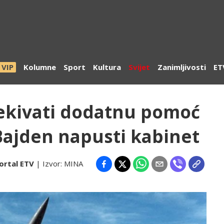
VIP
Kolumne
Sport
Kultura
Svijet
Zanimljivosti
ET
ekivati dodatnu pomoć
Bajden napusti kabinet
ortal ETV
| Izvor:
MINA