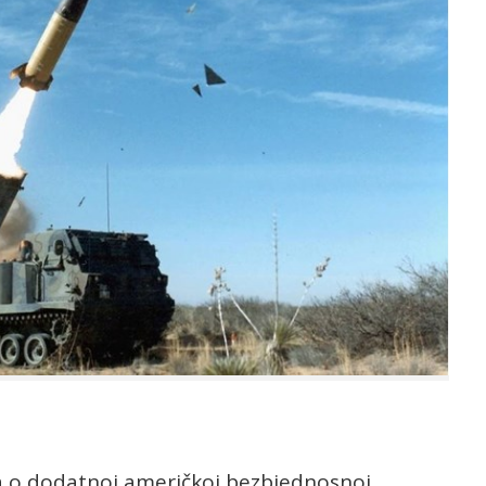
va o dodatnoj američkoj bezbjednosnoj