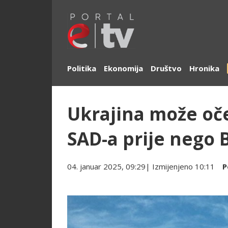
Politika
Ekonomija
Društvo
Hronika
Ukrajina može oč
SAD-a prije nego 
04. januar 2025, 09:29
| Izmijenjeno
10:11
P