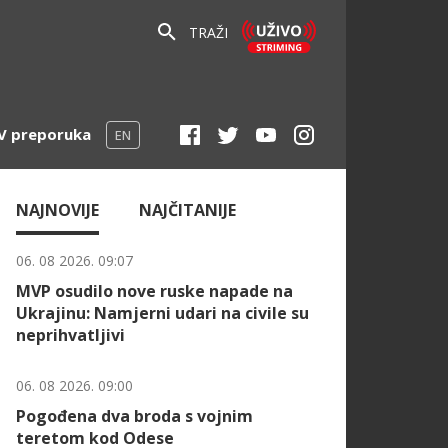
TRAŽI
V preporuka
EN
NAJNOVIJE
NAJČITANIJE
06. 08 2026. 09:07
MVP osudilo nove ruske napade na
Ukrajinu: Namjerni udari na civile su
neprihvatljivi
06. 08 2026. 09:00
Pogođena dva broda s vojnim
teretom kod Odese