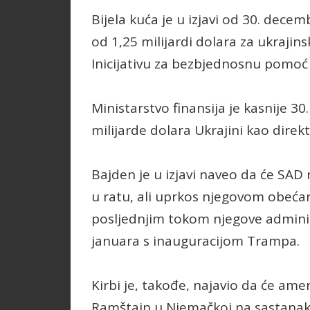
Bijela kuća je u izjavi od 30. dec
od 1,25 milijardi dolara za ukrajins
Inicijativu za bezbjednosnu pomoć 
Ministarstvo finansija je kasnije 3
milijarde dolara Ukrajini kao dire
Bajden je u izjavi naveo da će SAD 
u ratu, ali uprkos njegovom obećan
posljednjim tokom njegove administr
januara s inauguracijom Trampa.
Kirbi je, takođe, najavio da će ame
Ramštajn u Njemačkoj na sastanak