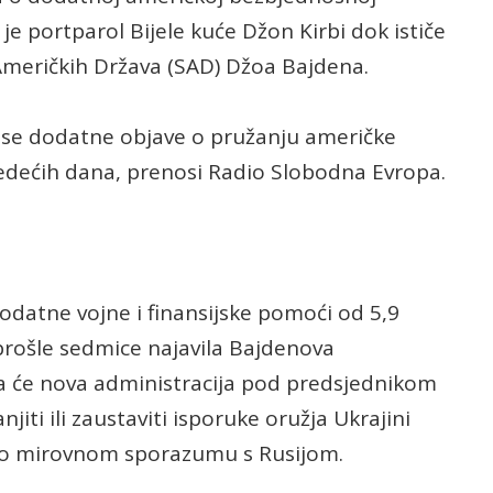
 portparol Bijele kuće Džon Kirbi dok ističe
meričkih Država (SAD) Džoa Bajdena.
a se dodatne objave o pružanju američke
jedećih dana, prenosi Radio Slobodna Evropa.
dodatne vojne i finansijske pomoći od 5,9
e prošle sedmice najavila Bajdenova
da će nova administracija pod predsjednikom
i ili zaustaviti isporuke oružja Ukrajini
ra o mirovnom sporazumu s Rusijom.