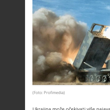
(Foto: Profimedia)
Ukrajina može očekivati više naja