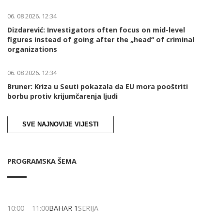
06. 08 2026. 12:34
Dizdarević: Investigators often focus on mid-level
figures instead of going after the „head“ of criminal
organizations
06. 08 2026. 12:34
Bruner: Kriza u Seuti pokazala da EU mora pooštriti
borbu protiv krijumčarenja ljudi
SVE NAJNOVIJE VIJESTI
PROGRAMSKA ŠEMA
10:00
–
11:00
BAHAR 1
SERIJA