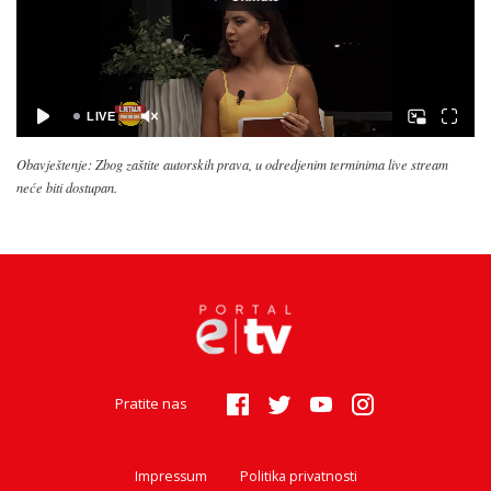
Obavještenje: Zbog zaštite autorskih prava, u odredjenim terminima live stream
neće biti dostupan.
Pratite nas
Impressum
Politika privatnosti