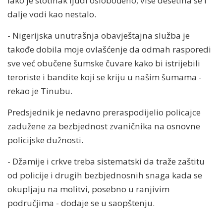
Iako je stotinak ljudi oslobođeno, više desetina se i
dalje vodi kao nestalo.
- Nigerijska unutrašnja obavještajna služba je
takođe dobila moje ovlašćenje da odmah rasporedi
sve već obučene šumske čuvare kako bi istrijebili
teroriste i bandite koji se kriju u našim šumama -
rekao je Tinubu.
Predsjednik je nedavno preraspodijelio policajce
zadužene za bezbjednost zvaničnika na osnovne
policijske dužnosti.
- Džamije i crkve treba sistematski da traže zaštitu
od policije i drugih bezbjednosnih snaga kada se
okupljaju na molitvi, posebno u ranjivim
područjima - dodaje se u saopštenju.