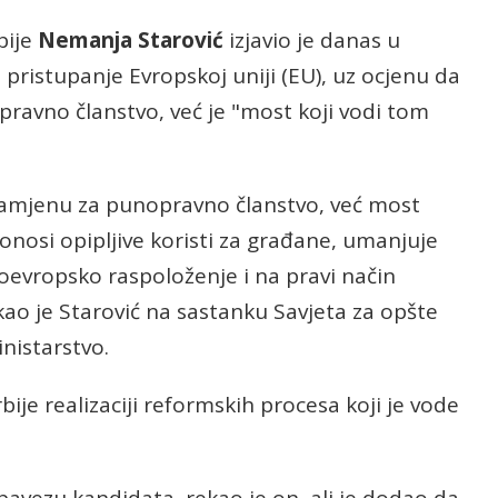
bije
Nemanja Starović
izjavio je danas u
o pristupanje Evropskoj uniji (EU), uz ocjenu da
ravno članstvo, već je "most koji vodi tom
zamjenu za punopravno članstvo, već most
donosi opipljive koristi za građane, umanjuje
oevropsko raspoloženje i na pravi način
kao je Starović na sastanku Savjeta za opšte
nistarstvo.
bije realizaciji reformskih procesa koji je vode
avezu kandidata, rekao je on, ali je dodao da