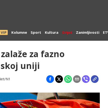
VIP
Kolumne
Sport
Kultura
Svijet
Zanimljivosti
ET
e zalaže za fazno
skoj uniji
Net/N1