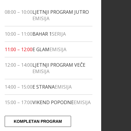
08:00
–
10:00
LJETNJI PROGRAM JUTRO
EMISIJA
10:00
–
11:00
BAHAR 1
SERIJA
11:00
–
12:00
E GLAM
EMISIJA
12:00
–
14:00
LJETNJI PROGRAM VEČE
EMISIJA
14:00
–
15:00
E STRANA
EMISIJA
15:00
–
17:00
VIKEND POPODNE
EMISIJA
KOMPLETAN PROGRAM