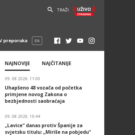
TRAŽI
V preporuka
EN
NAJNOVIJE
NAJČITANIJE
09. 08 2026. 11:00
Uhapšeno 48 vozača od početka
primjene novog Zakona o
bezbjednosti saobraćaja
09. 08 2026. 10:44
„Lavice“ danas protiv Španije za
svjetsku titulu: „Miriše na pobjedu“