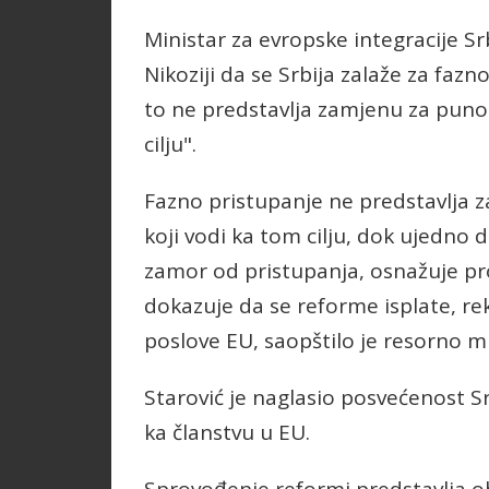
Ministar za evropske integracije Sr
Nikoziji da se Srbija zalaže za fazn
to ne predstavlja zamjenu za punop
cilju".
Fazno pristupanje ne predstavlja 
koji vodi ka tom cilju, dok ujedno 
zamor od pristupanja, osnažuje pr
dokazuje da se reforme isplate, re
poslove EU, saopštilo je resorno mi
Starović je naglasio posvećenost Sr
ka članstvu u EU.
Sprovođenje reformi predstavlja ob