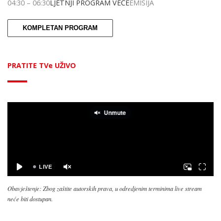
04:30
–
06:30
LJETNJI PROGRAM VEČE
EMISIJA
KOMPLETAN PROGRAM
PRATITE TVe UŽIVO
Obavještenje: Zbog zaštite autorskih prava, u odredjenim terminima live stream
neće biti dostupan.