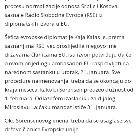
procesu normalizacije odnosa Srbije i Kosova,
saznaje Radio Slobodna Evropa (RSE) iz
diplomatskih izvora u EU.
Šefica evropske diplomatije Kaja Kalas je, prema
saznanjima RSE, već proslijedila njegovo ime
državama članicama EU. Isti izvori potvrđuju da će
o ovom prijedlogu ambasadori EU raspravljati na
narednom sastanku u utorak, 21. januara. Sve
procedure naimenovanja treba da se okončaju do
kraja meseca, kako bi Sorensen preuzeo dužnost od
1. februara. Odlazećem izaslaniku za dijalog
Miroslavu Lajčaku mandat ističe 31. januara.
Oko Sorensenovog imena treba da se usaglase sve
države članice Evropske unije.