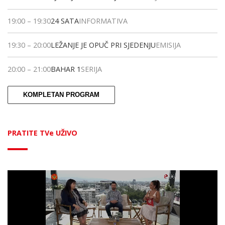
19:00
–
19:30
24 SATA
INFORMATIVA
19:30
–
20:00
LEŽANJE JE OPUČ PRI SJEDENJU
EMISIJA
20:00
–
21:00
BAHAR 1
SERIJA
KOMPLETAN PROGRAM
PRATITE TVe UŽIVO