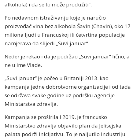
alkohola) i da se to može produžiti“.
Po nedavnom istraživanju koje je naručio
proizvođač vina bez alkohola Šavin (Chavin), oko 17
miliona ljudi u Francuskoj ili četvrtina populacije
namjerava da slijedi „Suvi januar“.
Neder je rekao i da je podržao „Suvi januar“ lično, a
ne u ime Vlade.
„Suvi januar“ je počeo u Britaniji 2013. kao
kampanja jedne dobrotvorne organizacije i od tada
se održava svake godine uz podršku agencije
Ministarstva zdravlja.
Kampanja se proširila i 2019. je francusko
Ministarstvo zdravlja objavilo plan da Jelisejska
palata podrži inicijativu. To je naljutilo industriju