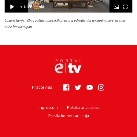
Obavještenje: Zbog zaštite autorskih prava, u odredjenim terminima live stream
neće biti dostupan.
Pratite nas
Impressum
Politika privatnosti
Pravila komentarisanja