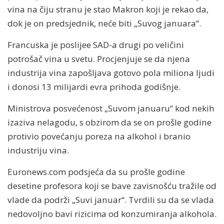
vina na čiju stranu je stao Makron koji je rekao da,
dok je on predsjednik, neće biti „Suvog januara“.
Francuska je poslijee SAD-a drugi po veličini
potrošač vina u svetu. Procjenjuje se da njena
industrija vina zapošljava gotovo pola miliona ljudi
i donosi 13 milijardi evra prihoda godišnje.
Ministrova posvećenost „Suvom januaru“ kod nekih
izaziva nelagodu, s obzirom da se on prošle godine
protivio povećanju poreza na alkohol i branio
industriju vina.
Euronews.com podsjeća da su prošle godine
desetine profesora koji se bave zavisnošću tražile od
vlade da podrži „Suvi januar“. Tvrdili su da se vlada
nedovoljno bavi rizicima od konzumiranja alkohola.