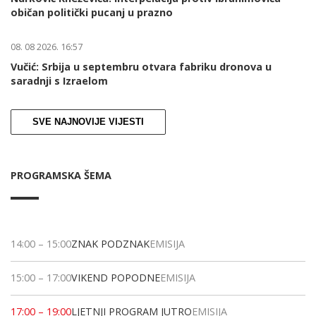
običan politički pucanj u prazno
08. 08 2026. 16:57
Vučić: Srbija u septembru otvara fabriku dronova u
saradnji s Izraelom
SVE NAJNOVIJE VIJESTI
PROGRAMSKA ŠEMA
14:00
–
15:00
ZNAK PODZNAK
EMISIJA
15:00
–
17:00
VIKEND POPODNE
EMISIJA
17:00
–
19:00
LJETNJI PROGRAM JUTRO
EMISIJA