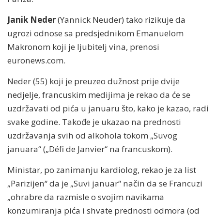
Janik Neder
(Yannick Neuder) tako rizikuje da
ugrozi odnose sa predsjednikom Emanuelom
Makronom koji je ljubitelj vina, prenosi
euronews.com.
Neder (55) koji je preuzeo dužnost prije dvije
nedjelje, francuskim medijima je rekao da će se
uzdržavati od pića u januaru što, kako je kazao, radi
svake godine. Takođe je ukazao na prednosti
uzdržavanja svih od alkohola tokom „Suvog
januara“ („Défi de Janvier“ na francuskom).
Ministar, po zanimanju kardiolog, rekao je za list
„Parizijen“ da je „Suvi januar“ način da se Francuzi
„ohrabre da razmisle o svojim navikama
konzumiranja pića i shvate prednosti odmora (od