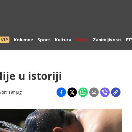
VIP
Kolumne
Sport
Kultura
Svijet
Zanimljivosti
ET
ije u istoriji
vor:
Tanjug