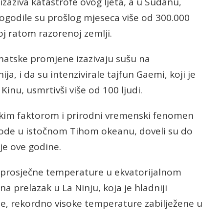
izaziva katastrofe ovog ljeta, a u Sudanu,
ogodile su prošlog mjeseca više od 300.000
toj ratom razorenoj zemlji.
imatske promjene izazivaju sušu na
nija, i da su intenzivirale tajfun Gaemi, koji je
 Kinu, usmrtivši više od 100 ljudi.
skim faktorom i prirodni vremenski fenomen
e vode u istočnom Tihom okeanu, doveli su do
je ove godine.
dprosječne temperature u ekvatorijalnom
a prelazak u La Ninju, koja je hladniji
me, rekordno visoke temperature zabilježene u