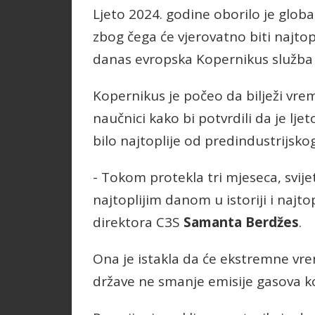
Ljeto 2024. godine oborilo je glo
zbog čega će vjerovatno biti najtopl
danas evropska Kopernikus služba 
Kopernikus je počeo da bilježi vreme
naučnici kako bi potvrdili da je lje
bilo najtoplije od predindustrijsko
- Tokom protekla tri mjeseca, svije
najtoplijim danom u istoriji i najto
direktora C3S
Samanta Berdžes
.
Ona je istakla da će ekstremne vrem
države ne smanje emisije gasova koj