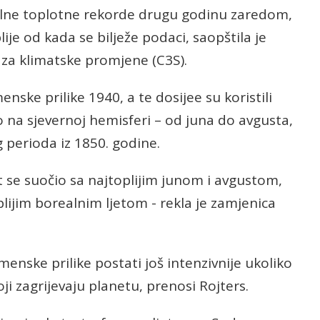
balne toplotne rekorde drugu godinu zaredom,
ije od kada se bilježe podaci, saopštila je
za klimatske promjene (C3S).
nske prilike 1940, a te dosijee su koristili
to na sjevernoj hemisferi – od juna do avgusta,
g perioda iz 1850. godine.
t se suočio sa najtoplijim junom i avgustom,
plijim borealnim ljetom - rekla je zamjenica
enske prilike postati još intenzivnije ukoliko
i zagrijevaju planetu, prenosi Rojters.