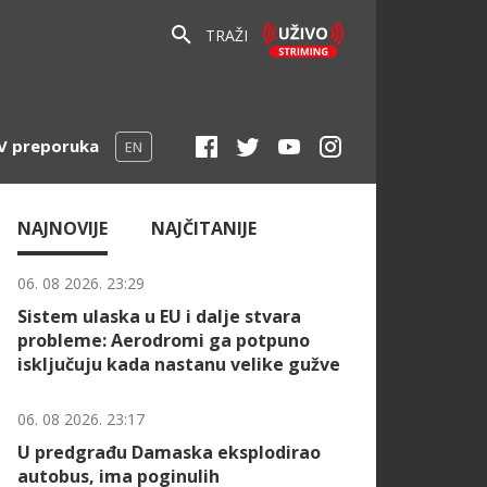
TRAŽI
V preporuka
EN
NAJNOVIJE
NAJČITANIJE
06. 08 2026. 23:29
Sistem ulaska u EU i dalje stvara
probleme: Aerodromi ga potpuno
isključuju kada nastanu velike gužve
06. 08 2026. 23:17
U predgrađu Damaska eksplodirao
autobus, ima poginulih