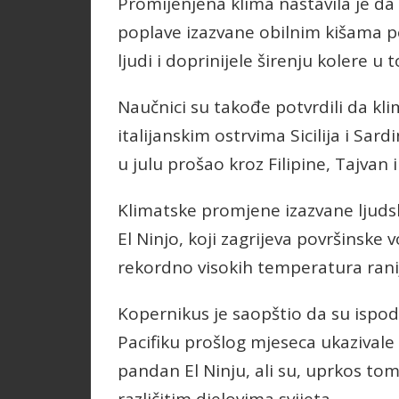
Promijenjena klima nastavila je da 
poplave izazvane obilnim kišama p
ljudi i doprinijele širenju kolere u 
Naučnici su takođe potvrdili da kl
italijanskim ostrvima Sicilija i Sardi
u julu prošao kroz Filipine, Tajvan i
Klimatske promjene izazvane ljud
El Ninjo, koji zagrijeva površinsk
rekordno visokih temperatura rani
Kopernikus je saopštio da su ispo
Pacifiku prošlog mjeseca ukazivale n
pandan El Ninju, ali su, uprkos to