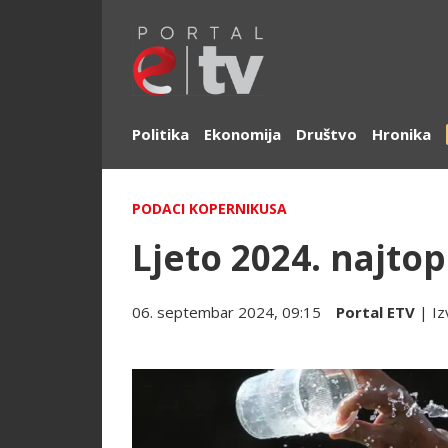
Politika
Ekonomija
Društvo
Hronika
PODACI KOPERNIKUSA
Ljeto 2024. najtopl
06. septembar 2024, 09:15
Portal ETV
| Iz