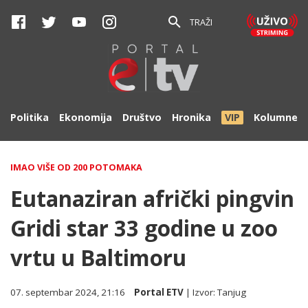
TRAŽI
Politika
Ekonomija
Društvo
Hronika
VIP
Kolumne
IMAO VIŠE OD 200 POTOMAKA
Eutanaziran afrički pingvin
Gridi star 33 godine u zoo
vrtu u Baltimoru
07. septembar 2024, 21:16
Portal ETV
| Izvor:
Tanjug