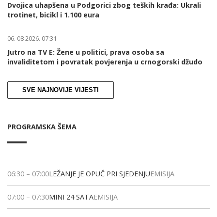
Dvojica uhapšena u Podgorici zbog teških krađa: Ukrali
trotinet, bicikl i 1.100 eura
06. 08 2026. 07:31
Jutro na TV E: Žene u politici, prava osoba sa
invaliditetom i povratak povjerenja u crnogorski džudo
SVE NAJNOVIJE VIJESTI
PROGRAMSKA ŠEMA
06:30
–
07:00
LEŽANJE JE OPUČ PRI SJEDENJU
EMISIJA
07:00
–
07:30
MINI 24 SATA
EMISIJA