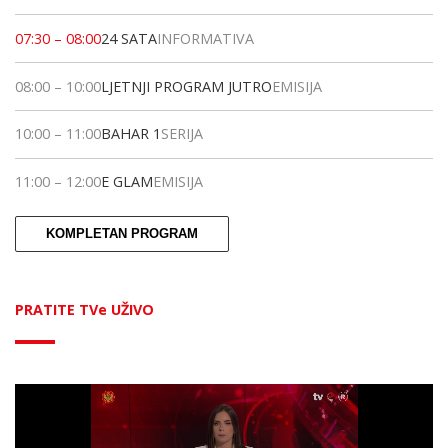
07:30
–
08:00
24 SATA
INFORMATIVA
08:00
–
10:00
LJETNJI PROGRAM JUTRO
EMISIJA
10:00
–
11:00
BAHAR 1
SERIJA
11:00
–
12:00
E GLAM
EMISIJA
KOMPLETAN PROGRAM
PRATITE TVe UŽIVO