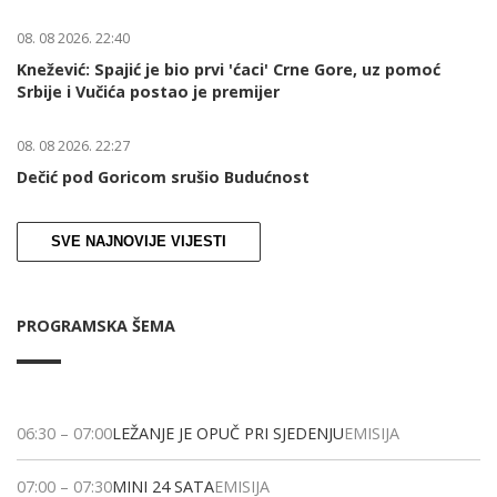
08. 08 2026. 22:40
Knežević: Spajić je bio prvi 'ćaci' Crne Gore, uz pomoć
Srbije i Vučića postao je premijer
08. 08 2026. 22:27
Dečić pod Goricom srušio Budućnost
SVE NAJNOVIJE VIJESTI
PROGRAMSKA ŠEMA
06:30
–
07:00
LEŽANJE JE OPUČ PRI SJEDENJU
EMISIJA
07:00
–
07:30
MINI 24 SATA
EMISIJA