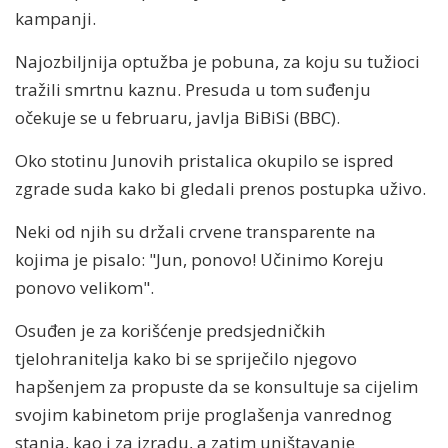
kampanji.
Najozbiljnija optužba je pobuna, za koju su tužioci
tražili smrtnu kaznu. Presuda u tom suđenju
očekuje se u februaru, javlja BiBiSi (BBC).
Oko stotinu Junovih pristalica okupilo se ispred
zgrade suda kako bi gledali prenos postupka uživo.
Neki od njih su držali crvene transparente na
kojima je pisalo: "Jun, ponovo! Učinimo Koreju
ponovo velikom".
Osuđen je za korišćenje predsjedničkih
tjelohranitelja kako bi se spriječilo njegovo
hapšenjem za propuste da se konsultuje sa cijelim
svojim kabinetom prije proglašenja vanrednog
stanja, kao i za izradu, a zatim uništavanje