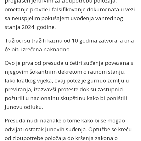
proglašen je krivim za zloupotrebu položaja,
ometanje pravde i falsifikovanje dokumenata u vezi
sa neuspjelim pokušajem uvođenja vanrednog
stanja 2024. godine.
Tužioci su tražili kaznu od 10 godina zatvora, a ona
će biti izrečena naknadno.
Ovo je prva od presuda u četiri suđenja povezana s
njegovim šokantnim dekretom o ratnom stanju.
Iako kratkog vijeka, ovaj potez je gurnuo zemlju u
previranja, izazvavši proteste dok su zastupnici
požurili u nacionalnu skupštinu kako bi poništili
Junovu odluku.
Presuda nudi naznake o tome kako bi se mogao
odvijati ostatak Junovih suđenja. Optužbe se kreću
od zloupotrebe položaja do kršenja zakona o