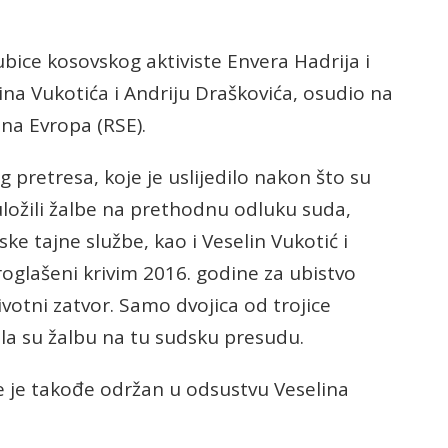
 ubice kosovskog aktiviste Envera Hadrija i
ina Vukotića i Andriju Draškovića, osudio na
dna Evropa (RSE).
 pretresa, koje je uslijedilo nakon što su
uložili žalbe na prethodnu odluku suda,
ske tajne službe, kao i Veselin Vukotić i
roglašeni krivim 2016. godine za ubistvo
votni zatvor. Samo dvojica od trojice
žila su žalbu na tu sudsku presudu.
be je takođe održan u odsustvu Veselina