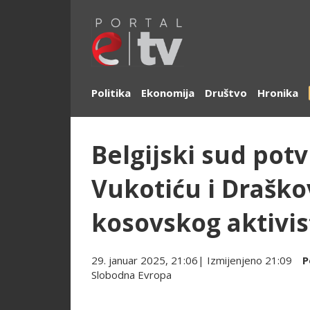
Politika
Ekonomija
Društvo
Hronika
Belgijski sud pot
Vukotiću i Draško
kosovskog aktivis
29. januar 2025, 21:06
| Izmijenjeno
21:09
P
Slobodna Evropa