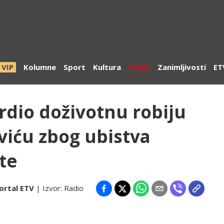
VIP
Kolumne
Sport
Kultura
Svijet
Zanimljivosti
ET
vrdio doživotnu robiju
viću zbog ubistva
te
ortal ETV
| Izvor:
Radio