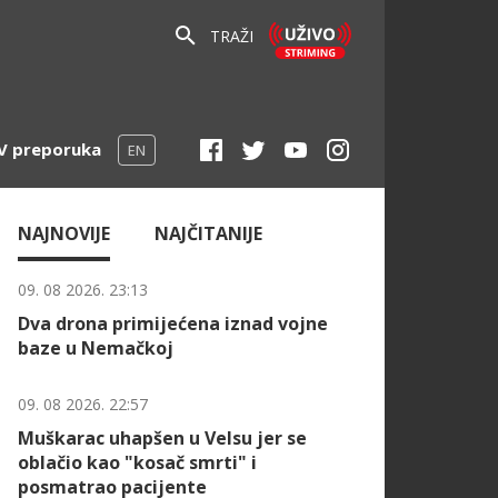
TRAŽI
V preporuka
EN
NAJNOVIJE
NAJČITANIJE
09. 08 2026. 23:13
Dva drona primijećena iznad vojne
baze u Nemačkoj
09. 08 2026. 22:57
Muškarac uhapšen u Velsu jer se
oblačio kao "kosač smrti" i
posmatrao pacijente