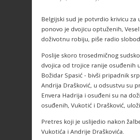
Belgijski sud je potvrdio krivicu za
ponovo je dvojicu optuženih, Vesel
doživotnu robiju, piše radio slobo
Poslije skoro trosedmičnog sudskog
dvojica od trojice ranije osuđenih 
Božidar Spasić - bivši pripadnik srp
Andrija Drašković, u odsustvu su p
Envera Hadrija i osuđeni su na doži
osuđenih, Vukotić i Drašković, ulo
Pretres koji je uslijedio nakon žal
Vukotića i Andrije Draškovića.