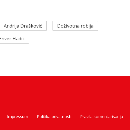
Andrija Drašković
Doživotna robija
Enver Hadri
Impressum
Politika privatnosti
Pravila komentarisanja