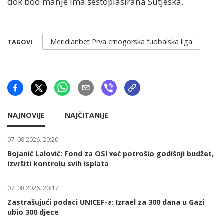
dok bod manje ima šestoplasirana Sutjeska.
Meridianbet Prva crnogorska fudbalska liga
TAGOVI
NAJNOVIJE
NAJČITANIJE
07. 08 2026. 20:20
Bojanić Lalović: Fond za OSI već potrošio godišnji budžet,
izvršiti kontrolu svih isplata
07. 08 2026. 20:17
Zastrašujući podaci UNICEF-a: Izrael za 300 dana u Gazi
ubio 300 djece