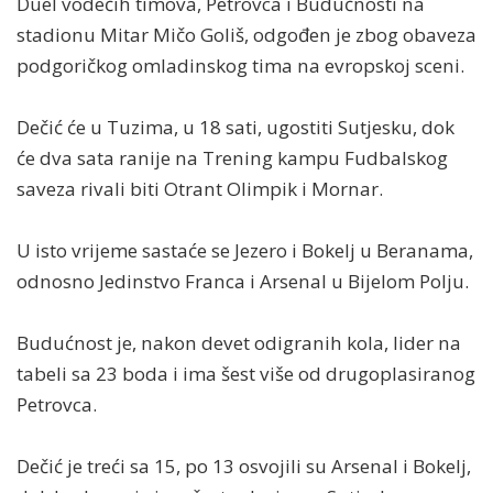
Duel vodećih timova, Petrovca i Budućnosti na
stadionu Mitar Mičo Goliš, odgođen je zbog obaveza
podgoričkog omladinskog tima na evropskoj sceni.
Dečić će u Tuzima, u 18 sati, ugostiti Sutjesku, dok
će dva sata ranije na Trening kampu Fudbalskog
saveza rivali biti Otrant Olimpik i Mornar.
U isto vrijeme sastaće se Jezero i Bokelj u Beranama,
odnosno Jedinstvo Franca i Arsenal u Bijelom Polju.
Budućnost je, nakon devet odigranih kola, lider na
tabeli sa 23 boda i ima šest više od drugoplasiranog
Petrovca.
Dečić je treći sa 15, po 13 osvojili su Arsenal i Bokelj,