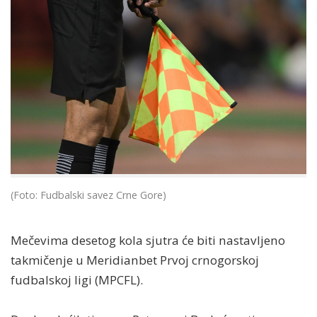
(Foto: Fudbalski savez Crne Gore)
Mečevima desetog kola sjutra će biti nastavljeno
takmičenje u Meridianbet Prvoj crnogorskoj
fudbalskoj ligi (MPCFL).