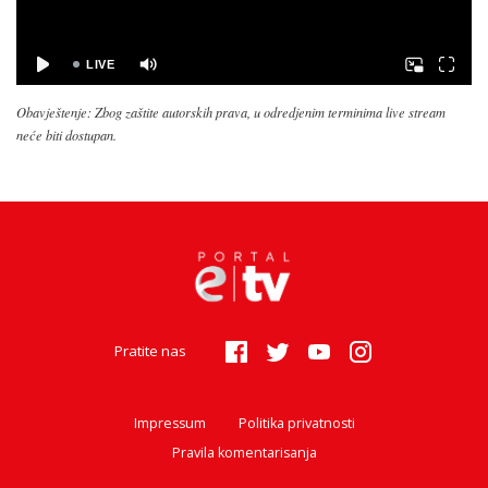
Obavještenje: Zbog zaštite autorskih prava, u odredjenim terminima live stream
neće biti dostupan.
Pratite nas
Impressum
Politika privatnosti
Pravila komentarisanja