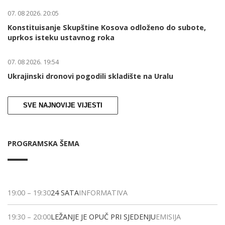
07. 08 2026. 20:05
Konstituisanje Skupštine Kosova odloženo do subote,
uprkos isteku ustavnog roka
07. 08 2026. 19:54
Ukrajinski dronovi pogodili skladište na Uralu
SVE NAJNOVIJE VIJESTI
PROGRAMSKA ŠEMA
19:00
–
19:30
24 SATA
INFORMATIVA
19:30
–
20:00
LEŽANJE JE OPUČ PRI SJEDENJU
EMISIJA