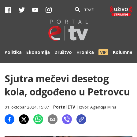
TRAŽI
Politika
Ekonomija
Društvo
Hronika
VIP
Kolumne
Sjutra mečevi desetog
kola, odgođeno u Petrovcu
01. oktobar 2024, 15:07
Portal ETV
| Izvor:
Agencija Mina