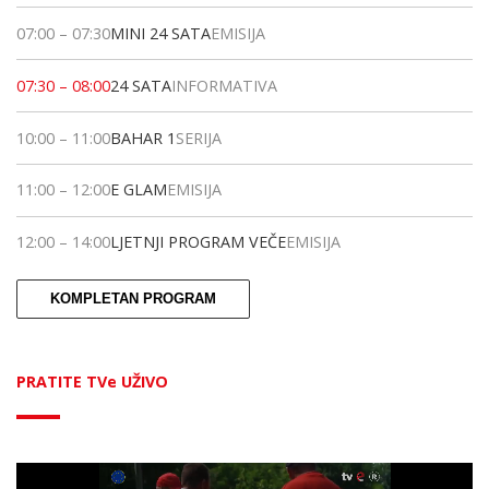
07:00
–
07:30
MINI 24 SATA
EMISIJA
07:30
–
08:00
24 SATA
INFORMATIVA
10:00
–
11:00
BAHAR 1
SERIJA
11:00
–
12:00
E GLAM
EMISIJA
12:00
–
14:00
LJETNJI PROGRAM VEČE
EMISIJA
KOMPLETAN PROGRAM
PRATITE TVe UŽIVO