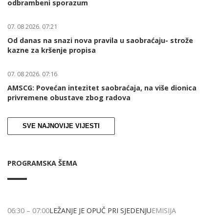
odbrambeni sporazum
07. 08 2026. 07:21
Od danas na snazi nova pravila u saobraćaju- strože
kazne za kršenje propisa
07. 08 2026. 07:16
AMSCG: Povećan intezitet saobraćaja, na više dionica
privremene obustave zbog radova
SVE NAJNOVIJE VIJESTI
PROGRAMSKA ŠEMA
06:30
–
07:00
LEŽANJE JE OPUČ PRI SJEDENJU
EMISIJA