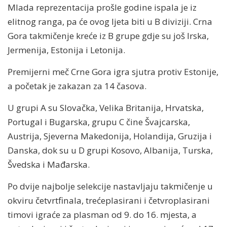
Mlada reprezentacija prošle godine ispala je iz
elitnog ranga, pa će ovog ljeta biti u B diviziji. Crna
Gora takmičenje kreće iz B grupe gdje su još Irska,
Jermenija, Estonija i Letonija.
Premijerni meč Crne Gora igra sjutra protiv Estonije,
a početak je zakazan za 14 časova.
U grupi A su Slovačka, Velika Britanija, Hrvatska,
Portugal i Bugarska, grupu C čine Švajcarska,
Austrija, Sjeverna Makedonija, Holandija, Gruzija i
Danska, dok su u D grupi Kosovo, Albanija, Turska,
Švedska i Mađarska.
Po dvije najbolje selekcije nastavljaju takmičenje u
okviru četvrtfinala, trećeplasirani i četvroplasirani
timovi igraće za plasman od 9. do 16. mjesta, a