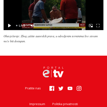
Obavještenje: Zbog zaštite autorskih prava, u odredjenim terminima live stream
neće biti dostupan.
Pratite nas
Impressum
Politika privatnosti