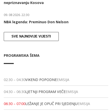
nepriznavanju Kosova
09. 08 2026. 22:30
NBA legenda: Preminuo Don Nelson
SVE NAJNOVIJE VIJESTI
PROGRAMSKA ŠEMA
02:30
–
04:30
VIKEND POPODNE
EMISIJA
04:30
–
06:30
LJETNJI PROGRAM VEČE
EMISIJA
06:30
–
07:00
LEŽANJE JE OPUČ PRI SJEDENJU
EMISIJA