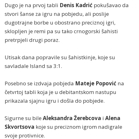
Dugo je na prvoj tabli
Denis Kadrić
pokušavao da
stvori šanse za igru na pobjedu, ali poslije
dugotrajne borbe u obostrano preciznoj igri,
sklopljen je remi pa su tako crnogorski šahisti
pretrpjeli drugi poraz.
Utisak dana popravile su šahistkinje, koje su
savladale Island sa 3:1.
Posebno se izdvaja pobjeda
Mateje Popović
na
četvrtoj tabli koja je u debitantskom nastupu
prikazala sjajnu igru i došla do pobjede.
Sigurne su bile
Aleksandra Žerebcova
i
Alena
Skvortsova
koje su preciznom igrom nadigrale
svoje protivnice.