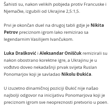
Šahisti su, nakon velikih pobjeda protiv Francuske i
Njemačke, izgubili od Ukrajine 2,5:1,5.
Prvi je okončan duel na drugoj tabli gdje je
Nikita
Petrov
preciznom igrom lako remizirao sa
legendarnim Vasilijem Ivančukom.
Luka Drašković
i
Aleksandar Oniščuk
remizirali su
nakon obostrano korektne igre, a Ukrajinu je u
vođstvo doveo nekadašnji prvak svijeta Ruslan
Ponomarjov koji je savladao
Nikolu Đukića
.
U izuzetno dinamičnoj poziciji Đukić nije našao
najbolji odgovor na inicijativu Ponomarjova koji je
preciznom igrom sve neopreznosti pretvorio u poen.