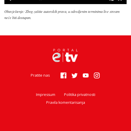
Obavještenje: Zbog zaštite autorskih prava, u odredjenim terminima live stream
neće biti dostupan.
Pratite nas
Impressum
Politika privatnosti
Pravila komentarisanja