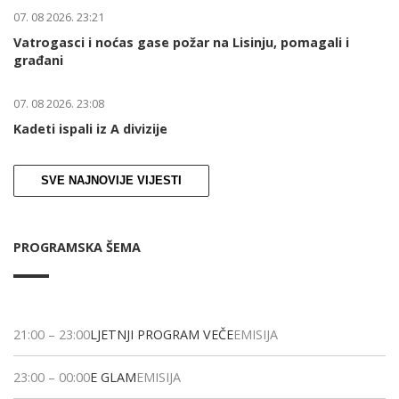
07. 08 2026. 23:21
Vatrogasci i noćas gase požar na Lisinju, pomagali i
građani
07. 08 2026. 23:08
Kadeti ispali iz A divizije
SVE NAJNOVIJE VIJESTI
PROGRAMSKA ŠEMA
21:00
–
23:00
LJETNJI PROGRAM VEČE
EMISIJA
23:00
–
00:00
E GLAM
EMISIJA