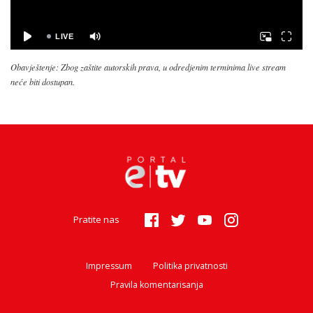
Obavještenje: Zbog zaštite autorskih prava, u odredjenim terminima live stream
neće biti dostupan.
Pratite nas
Impressum
Politika privatnosti
Pravila komentarisanja