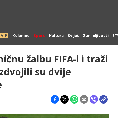
VIP
Kolumne
Sport
Kultura
Svijet
Zanimljivosti
ET
ičnu žalbu FIFA-i i traži
zdvojili su dvije
e