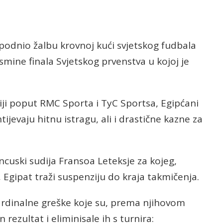
 podnio žalbu krovnoj kući svjetskog fudbala
smine finala Svjetskog prvenstva u kojoj je
ji poput RMC Sporta i TyC Sportsa, Egipćani
ijevaju hitnu istragu, ali i drastične kazne za
ncuski sudija Fransoa Leteksje za kojeg,
Egipat traži suspenziju do kraja takmičenja.
 kardinalne greške koje su, prema njihovom
 rezultat i eliminisale ih s turnira: