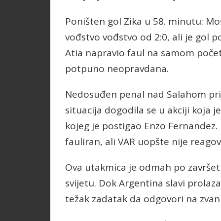
Poništen gol Zika u 58. minutu: M
vođstvo vođstvo od 2:0, ali je gol p
Atia napravio faul na samom početk
potpuno neopravdana.
Nedosuđen penal nad Salahom prij
situacija dogodila se u akciji koja
kojeg je postigao Enzo Fernandez.
fauliran, ali VAR uopšte nije reagov
Ova utakmica je odmah po završet
svijetu. Dok Argentina slavi prola
težak zadatak da odgovori na zvanični