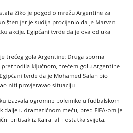
ostafa Ziko je pogodio mrežu Argentine za
oništen jer je sudija procijenio da je Marvan
u akcije. Egipćani tvrde da je ova odluka
e trećeg gola Argentine: Druga sporna
 je prethodila ključnom, trećem golu Argentine
 Egipćani tvrde da je Mohamed Salah bio
ao niti provjeravao situaciju.
ku izazvala ogromne polemike u fudbalskom
zak dalje u dramatičnom meču, pred FIFA-om je
 pritisak iz Kaira, ali i ostatka svijeta.