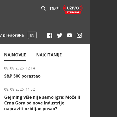
TRAŽI
V preporuka
EN
NAJNOVIJE
NAJČITANIJE
08. 08 2026. 12:14
S&P 500 porastao
08. 08 2026. 11:52
Gejming više nije samo igra: Može li
Crna Gora od nove industrije
napraviti ozbiljan posao?