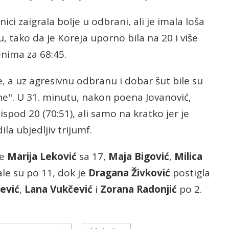
ici zaigrala bolje u odbrani, ali je imala loša
u, tako da je Koreja uporno bila na 20 i više
enima za 68:45.
je, a uz agresivnu odbranu i dobar šut bile su
ene". U 31. minutu, nakon poena Jovanović,
spod 20 (70:51), ali samo na kratko jer je
ila ubjedljiv trijumf.
je
Marija Leković
sa 17,
Maja Bigović
,
Milica
le su po 11, dok je
Dragana Živković
postigla
ević
,
Lana Vukčević
i
Zorana Radonjić
po 2.