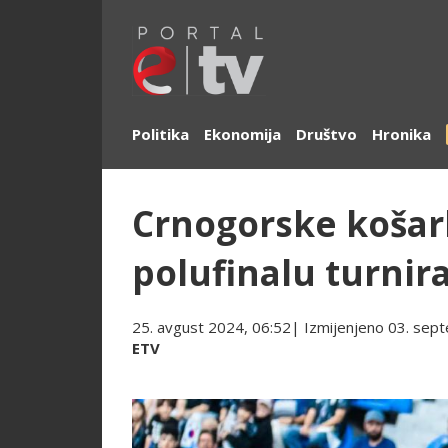
Politika
Ekonomija
Društvo
Hronika
Crnogorske košar
polufinalu turnir
25. avgust 2024, 06:52
| Izmijenjeno
03. sep
ETV