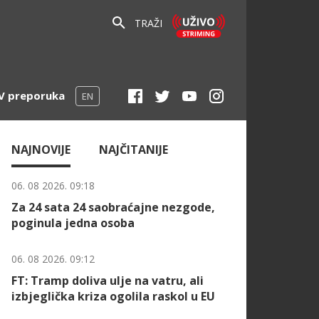
TRAŽI
V preporuka
EN
NAJNOVIJE
NAJČITANIJE
06. 08 2026. 09:18
Za 24 sata 24 saobraćajne nezgode,
poginula jedna osoba
06. 08 2026. 09:12
FT: Tramp doliva ulje na vatru, ali
izbjeglička kriza ogolila raskol u EU