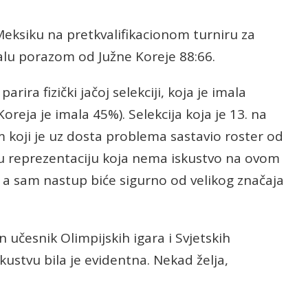
eksiku na pretkvalifikacionom turniru za
alu porazom od Južne Koreje 88:66.
ira fizički jačoj selekciji, koja je imala
oreja je imala 45%). Selekcija koja je 13. na
tim koji je uz dosta problema sastavio roster od
nu reprezentaciju koja nema iskustvo na ovom
, a sam nastup biće sigurno od velikog značaja
 učesnik Olimpijskih igara i Svjetskih
skustvu bila je evidentna. Nekad želja,