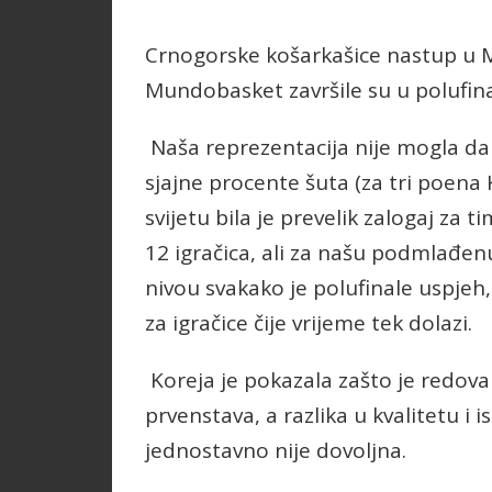
Crnogorske košarkašice nastup u M
Mundobasket završile su u polufin
Naša reprezentacija nije mogla da par
sjajne procente šuta (za tri poena K
svijetu bila je prevelik zalogaj za 
12 igračica, ali za našu podmlađe
nivou svakako je polufinale uspjeh
za igračice čije vrijeme tek dolazi.
Koreja je pokazala zašto je redovan
prvenstava, a razlika u kvalitetu i i
jednostavno nije dovoljna.