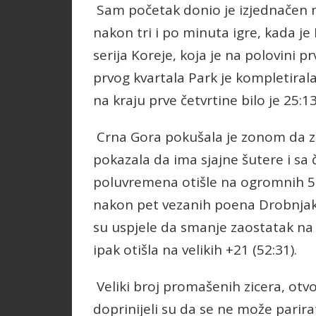
Sam početak donio je izjednačen m
nakon tri i po minuta igre, kada je 
serija Koreje, koja je na polovini pr
prvog kvartala Park je kompletirala
na kraju prve četvrtine bilo je 25:13
Crna Gora pokušala je zonom da zaus
pokazala da ima sjajne šutere i sa 
poluvremena otišle na ogromnih 52
nakon pet vezanih poena Drobnjak
su uspjele da smanje zaostatak na 4
ipak otišla na velikih +21 (52:31).
Veliki broj promašenih zicera, otvo
doprinijeli su da se ne može parirati