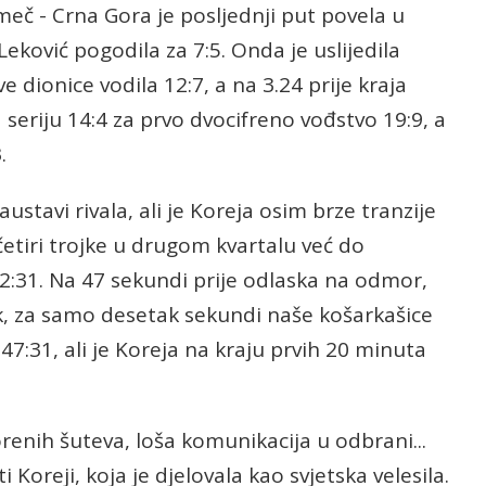
eč - Crna Gora je posljednji put povela u
Leković pogodila za 7:5. Onda je uslijedila
ve dionice vodila 12:7, a na 3.24 prije kraja
 seriju 14:4 za prvo dvocifreno vođstvo 19:9, a
.
tavi rivala, ali je Koreja osim brze tranzije
četiri trojke u drugom kvartalu već do
:31. Na 47 sekundi prije odlaska na odmor,
, za samo desetak sekundi naše košarkašice
7:31, ali je Koreja na kraju prvih 20 minuta
renih šuteva, loša komunikacija u odbrani...
 Koreji, koja je djelovala kao svjetska velesila.