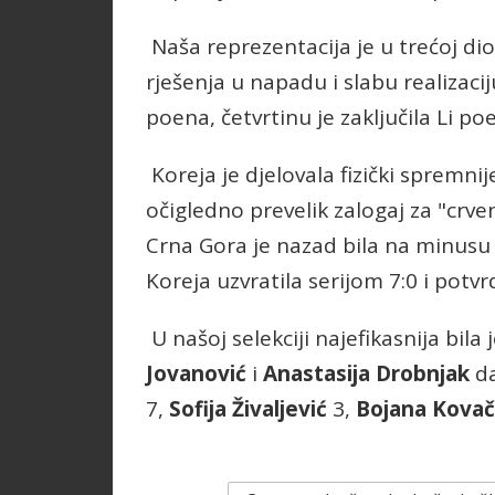
Naša reprezentacija je u trećoj dion
rješenja u napadu i slabu realizacij
poena, četvrtinu je zaključila Li po
Koreja je djelovala fizički spremni
očigledno prevelik zalogaj za "crv
Crna Gora je nazad bila na minusu i
Koreja uzvratila serijom 7:0 i potvrd
U našoj selekciji najefikasnija bila 
Jovanović
i
Anastasija Drobnjak
da
7,
Sofija Živaljević
3,
Bojana Kovač