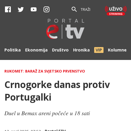
TRAŽI
Politika
Ekonomija
Društvo
Hronika
VIP
Kolumne
RUKOMET: BARAŽ ZA SVJETSKO PRVENSTVO
Crnogorke danas protiv
Portugalki
Duel u Bemax areni počeće u 18 sati