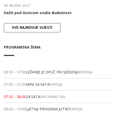
08. 08 2026. 22:27
Dečić pod Goricom srušio Budućnost
SVE NAJNOVIJE VIJESTI
PROGRAMSKA ŠEMA
06:30
–
07:00
LEŽANJE JE OPUČ PRI SJEDENJU
EMISIJA
07:00
–
07:30
MINI 24 SATA
EMISIJA
07:30
–
08:00
24 SATA
INFORMATIVA
08:00
–
10:00
LJETNJI PROGRAM JUTRO
EMISIJA