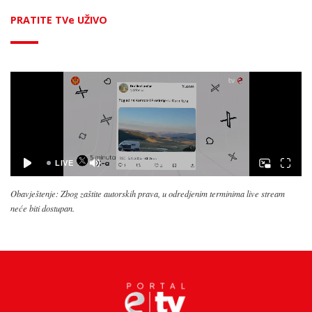
PRATITE TVe UŽIVO
Obavještenje: Zbog zaštite autorskih prava, u odredjenim terminima live stream
neće biti dostupan.