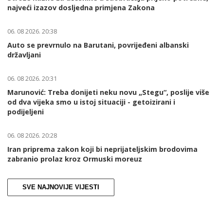
najveći izazov dosljedna primjena Zakona
06. 08 2026. 20:38
Auto se prevrnulo na Barutani, povrijeđeni albanski
državljani
06. 08 2026. 20:31
Marunović: Treba donijeti neku novu „Stegu“, poslije više
od dva vijeka smo u istoj situaciji - getoizirani i
podijeljeni
06. 08 2026. 20:28
Iran priprema zakon koji bi neprijateljskim brodovima
zabranio prolaz kroz Ormuski moreuz
SVE NAJNOVIJE VIJESTI