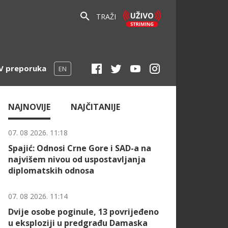
TRAŽI
V preporuka
EN
NAJNOVIJE
NAJČITANIJE
07. 08 2026. 11:18
Spajić: Odnosi Crne Gore i SAD-a na
najvišem nivou od uspostavljanja
diplomatskih odnosa
07. 08 2026. 11:14
Dvije osobe poginule, 13 povrijeđeno
u eksploziji u predgrađu Damaska