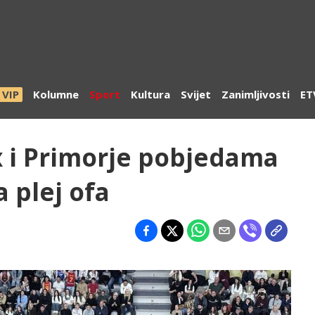
VIP
Kolumne
Sport
Kultura
Svijet
Zanimljivosti
ET
 i Primorje pobjedama
a plej ofa