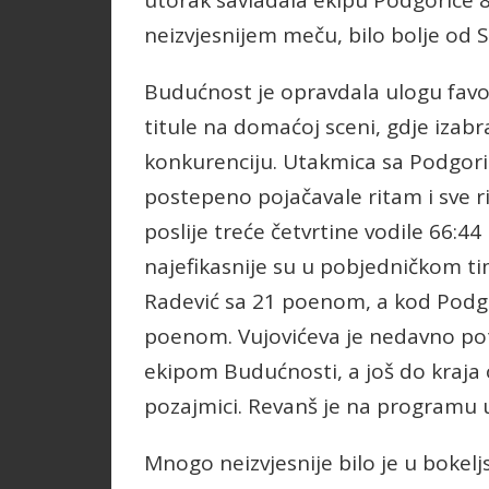
utorak savladala ekipu Podgorice 8
neizvjesnijem meču, bilo bolje od S
Budućnost je opravdala ulogu favo
titule na domaćoj sceni, gdje izab
konkurenciju. Utakmica sa Podgori
postepeno pojačavale ritam i sve ri
poslije treće četvrtine vodile 66:4
najefikasnije su u pobjedničkom tim
Radević sa 21 poenom, a kod Podgo
poenom. Vujovićeva je nedavno pot
ekipom Budućnosti, a još do kraja
pozajmici. Revanš je na programu u 
Mnogo neizvjesnije bilo je u bokelj