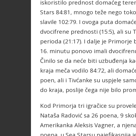
iskoristilo prednost domaćeg terena
Stars 84:81, mnogo teže nego toko
slavile 102:79. I ovoga puta domaće 
dvocifrene prednosti (15:5), ali su 
perioda (21:17). I dalje je Primorje
16. minutu ponovo imali dvocifrenu
Činilo se da neće biti uzbuđenja k
kraja meča vodilo 84:72, ali domaće
poen, ali i Tivćanke su uspjele sa
do kraja, poslije čega nije bilo pr
Kod Primorja tri igračice su provel
Nataša Radović sa 26 poena, 9 skok
Amerikanka Aleksis Vagner, a njena
poena. u Sea Starsu najefikasnija j