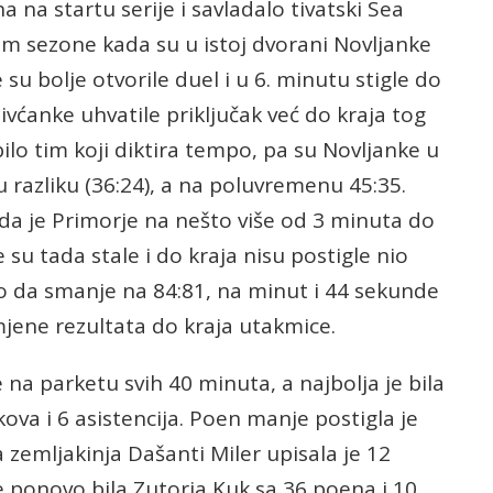
 na startu serije i savladalo tivatski Sea
m sezone kada su u istoj dvorani Novljanke
su bolje otvorile duel i u 6. minutu stigle do
Tivćanke uhvatile priključak već do kraja tog
 bilo tim koji diktira tempo, pa su Novljanke u
 razliku (36:24), a na poluvremenu 45:35.
ada je Primorje na nešto više od 3 minuta do
 su tada stale i do kraja nisu postigle nio
mo da smanje na 84:81, na minut i 44 sekunde
omjene rezultata do kraja utakmice.
e na parketu svih 40 minuta, a najbolja je bila
ova i 6 asistencija. Poen manje postigla je
 zemljakinja Dašanti Miler upisala je 12
e ponovo bila Zutorja Kuk sa 36 poena i 10