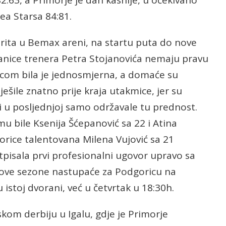
2:63, a Primorje je dan kasnije, u očekivano
ea Starsa 84:81.
rita u Bemax areni, na startu puta do nove
ranice trenera Petra Stojanovića nemaju pravu
com bila je jednosmjerna, a domaće su
ješile znatno prije kraja utakmice, jer su
4 i u posljednjoj samo održavale tu prednost.
u bile Ksenija Šćepanović sa 22 i Atina
rice talentovana Milena Vujović sa 21
pisala prvi profesionalni ugovor upravo sa
 ove sezone nastupaće za Podgoricu na
istoj dvorani, već u četvrtak u 18:30h.
skom derbiju u Igalu, gdje je Primorje