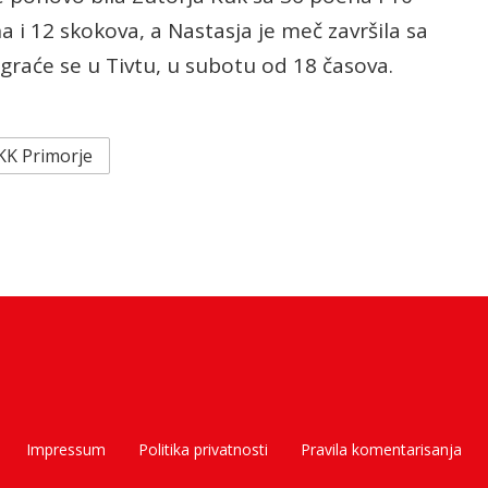
a i 12 skokova, a Nastasja je meč završila sa
igraće se u Tivtu, u subotu od 18 časova.
KK Primorje
Impressum
Politika privatnosti
Pravila komentarisanja