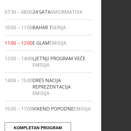
07:30
–
08:00
24 SATA
INFORMATIVA
10:00
–
11:00
BAHAR 1
SERIJA
11:00
–
12:00
E GLAM
EMISIJA
12:00
–
14:00
LJETNJI PROGRAM VEČE
EMISIJA
14:00
–
15:00
DRES NACIJA
REPREZENTACIJA
EMISIJA
15:00
–
17:00
VIKEND POPODNE
EMISIJA
KOMPLETAN PROGRAM