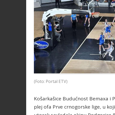
(Foto: Portal ETV)
Košarkašice Budućnost Bemaxa i Pr
plej ofa Prve crnogorske lige, u ko