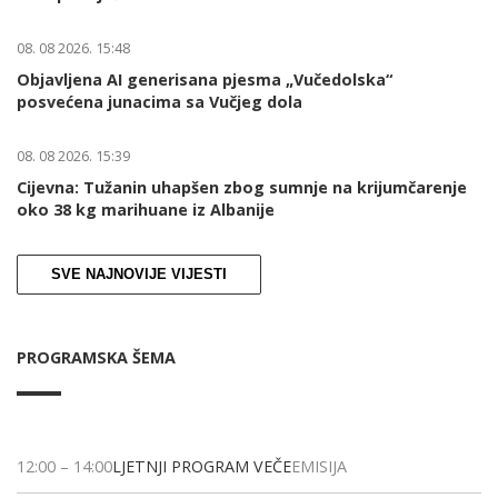
08. 08 2026. 15:48
Objavljena AI generisana pjesma „Vučedolska“
posvećena junacima sa Vučjeg dola
08. 08 2026. 15:39
Cijevna: Tužanin uhapšen zbog sumnje na krijumčarenje
oko 38 kg marihuane iz Albanije
SVE NAJNOVIJE VIJESTI
PROGRAMSKA ŠEMA
12:00
–
14:00
LJETNJI PROGRAM VEČE
EMISIJA