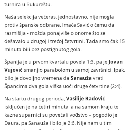
turnira u Bukureštu.
Naša selekcija večeras, jednostavno, nije mogla
protiv španske odbrane. Imaće Savić o čemu da
razmišlja - možda ponajviše o onome što se
dešavalo u drugoj i trećoj četvrtini. Tada smo čak 15
minuta bili bez postignutog gola.
Španija je u prvom kvartalu povela 1:3, pa je
Jovan
Vujović
smanjio parabolom u samoj završnici. Ipak,
bilo je dovoljno vremena da
Sanauža
vrati
Špancima dva gola viška uoči druge četvrtine (2:4).
Na startu drugog perioda,
Vasilije Radović
isključen je na četiri minuta, a na samom kraju te
kazne suparnici su povećali vođstvo – pogodio je
Daura, pa Sanauža i bilo je 2:6. Nije nam u tim