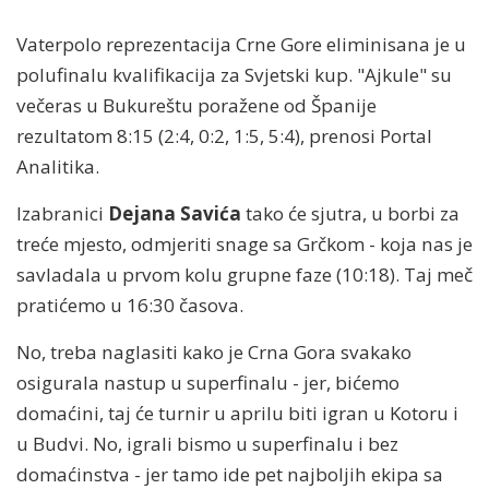
Vaterpolo reprezentacija Crne Gore eliminisana je u
polufinalu kvalifikacija za Svjetski kup. "Ajkule" su
večeras u Bukureštu poražene od Španije
rezultatom 8:15 (2:4, 0:2, 1:5, 5:4), prenosi Portal
Analitika.
Izabranici
Dejana Savića
tako će sjutra, u borbi za
treće mjesto, odmjeriti snage sa Grčkom - koja nas je
savladala u prvom kolu grupne faze (10:18). Taj meč
pratićemo u 16:30 časova.
No, treba naglasiti kako je Crna Gora svakako
osigurala nastup u superfinalu - jer, bićemo
domaćini, taj će turnir u aprilu biti igran u Kotoru i
u Budvi. No, igrali bismo u superfinalu i bez
domaćinstva - jer tamo ide pet najboljih ekipa sa