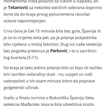
momentima ništa polazilo za rukom u napadu, ali
je
Tešanović
sa nekoliko odličnih odbrana doprinio
tome da do kraja prvog poluvremena rezultat
ostane nepromijenjen.
Crna Gora je čak 15 minuta bila bez gola, Španija ih
je za to vrijeme dala pet, pa je pitanje pobjednika
bilo riješeno u trećoj četvrtini. Dug niz naše selekcije
bez pogotka prekinuo je
Perković
, i to u završnici
tog kvartala (3:11).
Do kraja je tako jedino pitanje bilo uz koju će razliku
biti završen večerašnji duel - no, uspjeli su naši
vaterpolisti u tih osam minuta bitno da poprave
golgeterski učinak.
Inače, u finalu turnira u Bukureštu Španiju čeka
selekcija Mađarske, koja je bila ubjedljiva protiv