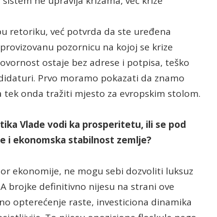
 sistem ne upravlja krizama, već krize
epu retoriku, već potvrda da ste uređena
mprovizovanu pozornicu na kojoj se krize
ovornost ostaje bez adrese i potpisa, teško
ndidaturi. Prvo moramo pokazati da znamo
 tek onda tražiti mjesto za evropskim stolom.
ika Vlade vodi ka prosperitetu, ili se pod
je i ekonomska stabilnost zemlje?
esor ekonomije, ne mogu sebi dozvoliti luksuz
 A brojke definitivno nijesu na strani ove
no opterećenje raste, investiciona dinamika