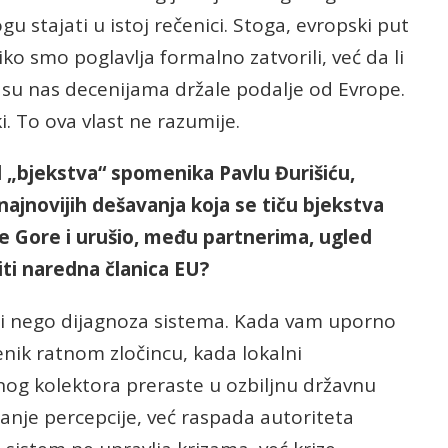
u stajati u istoj rečenici. Stoga, evropski put
iko smo poglavlja formalno zatvorili, već da li
e su nas decenijama držale podalje od Evrope.
ki. To ova vlast ne razumije.
od „bjekstva“ spomenika Pavlu Đurišiću,
 najnovijih dešavanja koja se tiču bjekstva
rne Gore i urušio, među partnerima, ugled
biti naredna članica EU?
sti nego dijagnoza sistema. Kada vam uporno
enik ratnom zločincu, kada lokalni
dnog kolektora preraste u ozbiljnu državnu
itanje percepcije, već raspada autoriteta