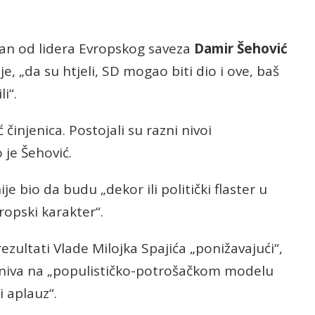
dan od lidera Evropskog saveza
Damir Šehović
je, „da su htjeli, SD mogao biti dio i ove, baš
i“.
 činjenica. Postojali su razni nivoi
je Šehović.
ije bio da budu „dekor ili politički flaster u
ropski karakter“.
zultati Vlade Milojka Spajića „ponižavajući“,
sniva na „populističko-potrošačkom modelu
 aplauz“.