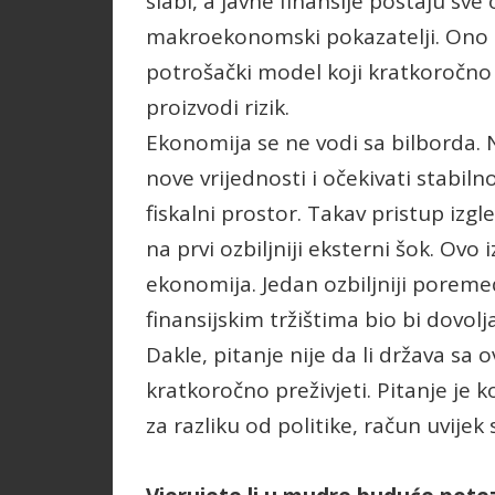
slabi, a javne finansije postaju sve 
makroekonomski pokazatelji. Ono 
potrošački model koji kratkoročno
proizvodi rizik.
Ekonomija se ne vodi sa bilborda.
nove vrijednosti i očekivati stabiln
fiskalni prostor. Takav pristup izgle
na prvi ozbiljniji eksterni šok. Ovo
ekonomija. Jedan ozbiljniji poreme
finansijskim tržištima bio bi dovolj
Dakle, pitanje nije da li država 
kratkoročno preživjeti. Pitanje je ko
za razliku od politike, račun uvijek 