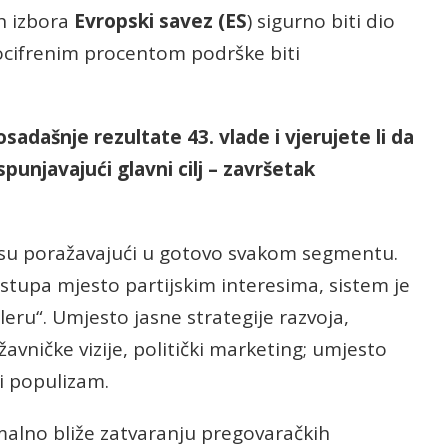
h izbora
Evropski savez (ES
) sigurno biti dio
vocifrenim procentom podrške biti
dašnje rezultate 43. vlade i vjerujete li da
punjavajući glavni cilj – završetak
ti su poražavajući u gotovo svakom segmentu.
ustupa mjesto partijskim interesima, sistem je
 leru“. Umjesto jasne strategije razvoja,
vničke vizije, politički marketing; umjesto
ni populizam.
alno bliže zatvaranju pregovaračkih