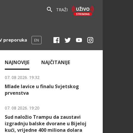
TRAŽI
V preporuka
EN
NAJNOVIJE
NAJČITANIJE
07. 08 2026. 19:32
Mlade lavice u finalu Svjetskog
prvenstva
07. 08 2026. 19:20
Sud naložio Trampu da zaustavi
izgradnju balske dvorane u Bijeloj
kući, vrijedne 400 miliona dolara