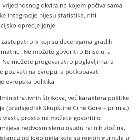
 od vrijednosnog okvira na kojem počiva sama
 integracije nijesu statistika, niti
acijsko opredjeljenje.
zastupati oni koji su decenijama gradili
 matrici. Ne možete govoriti o Briselu, a
ca. Ne možete pregovarati o poglavljima, a
se pozivati na Evropu, a potkopavati
je evropska politika.
inistrativnih štrikova, već karaktera politike
 je (predsjednik Skupštine Crne Gore – prim.a.)
b vlasti, prosto ne možete govoriti o
mijeva nedvosmislenu osudu ratnih zločina,
istancu od ideologija koje su region gurnule u