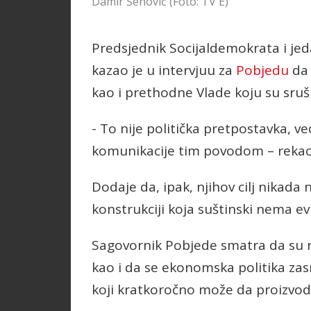
Damir Šehović (Foto: TV E)
Predsjednik Socijaldemokrata i je
kazao je u intervjuu za
Pobjedu
da 
kao i prethodne Vlade koju su srušil
- To nije politička pretpostavka, već
komunikacije tim povodom – rekao 
Dodaje da, ipak, njihov cilj nikada n
konstrukciji koja suštinski nema ev
Sagovornik Pobjede smatra da su re
kao i da se ekonomska politika za
koji kratkoročno može da proizvodi