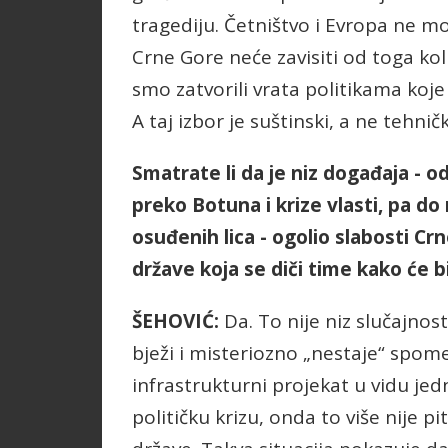
tragediju. Četništvo i Evropa ne mog
Crne Gore neće zavisiti od toga kol
smo zatvorili vrata politikama koj
A taj izbor je suštinski, a ne tehnič
Smatrate li da je niz događaja - 
preko Botuna i krize vlasti, pa do
osuđenih lica - ogolio slabosti C
države koja se diči time kako će 
ŠEHOVIĆ:
Da. To nije niz slučajno
bježi i misteriozno „nestaje“ spom
infrastrukturni projekat u vidu je
političku krizu, onda to više nije p