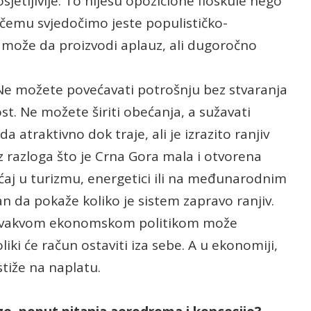
osjetljivije. To nijesu opozicione floskule nego
čemu svjedočimo jeste populističko-
 može da proizvodi aplauz, ali dugoročno
 Ne možete povećavati potrošnju bez stvaranja
ost. Ne možete širiti obećanja, a sužavati
da atraktivno dok traje, ali je izrazito ranjiv
 iz razloga što je Crna Gora mala i otvorena
ćaj u turizmu, energetici ili na međunarodnim
an da pokaže koliko je sistem zapravo ranjiv.
sa ovakvom ekonomskom politikom može
liki će račun ostaviti iza sebe. A u ekonomiji,
stiže na naplatu.