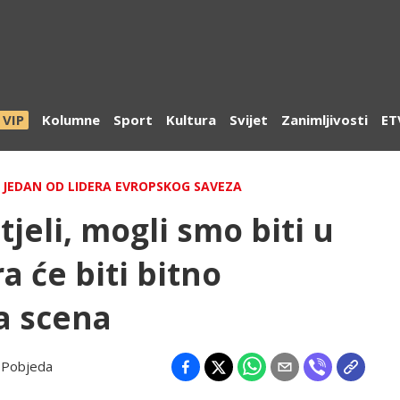
VIP
Kolumne
Sport
Kultura
Svijet
Zanimljivosti
ET
 JEDAN OD LIDERA EVROPSKOG SAVEZA
jeli, mogli smo biti u
ra će biti bitno
ka scena
:
Pobjeda