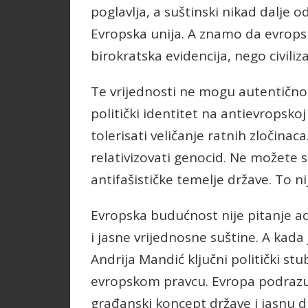
poglavlja, a suštinski nikad dalje
Evropska unija. A znamo da evropske
birokratska evidencija, nego civiliz
Te vrijednosti ne mogu autentično 
politički identitet na antievropskoj
tolerisati veličanje ratnih zločina
relativizovati genocid. Ne možete 
antifašističke temelje države. To ni
Evropska budućnost nije pitanje adm
i jasne vrijednosne suštine. A kada
Andrija Mandić ključni politički stu
evropskom pravcu. Evropa podrazu
građanski koncept države i jasnu d