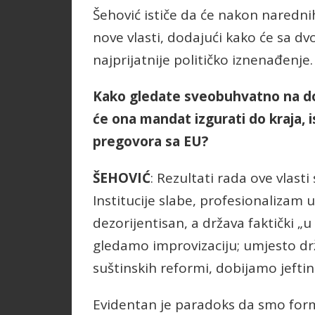
Šehović ističe da će nakon naredni
nove vlasti, dodajući kako će sa d
najprijatnije političko iznenađenje.
Kako gledate sveobuhvatno na dosa
će ona mandat izgurati do kraja, is
pregovora sa EU?
ŠEHOVIĆ
: Rezultati rada ove vlas
Institucije slabe, profesionalizam 
dezorijentisan, a država faktički „u
gledamo improvizaciju; umjesto drža
suštinskih reformi, dobijamo jefti
Evidentan je paradoks da smo form