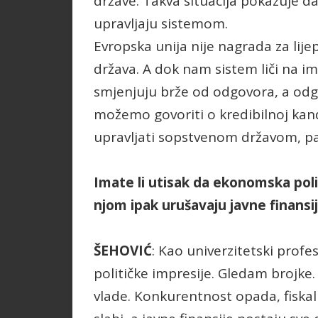
države. Takva situacija pokazuje da
upravljaju sistemom.
Evropska unija nije nagrada za lij
država. A dok nam sistem liči na i
smjenjuju brže od odgovora, a odg
možemo govoriti o kredibilnoj ka
upravljati sopstvenom državom, pa
Imate li utisak da ekonomska polit
njom ipak urušavaju javne finansi
ŠEHOVIĆ
: Kao univerzitetski prof
političke impresije. Gledam brojke.
vlade. Konkurentnost opada, fiskal