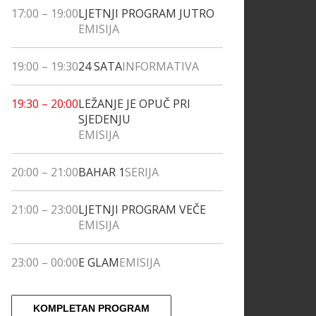
17:00
–
19:00
LJETNJI PROGRAM JUTRO
EMISIJA
19:00
–
19:30
24 SATA
INFORMATIVA
19:30
–
20:00
LEŽANJE JE OPUČ PRI
SJEDENJU
EMISIJA
20:00
–
21:00
BAHAR 1
SERIJA
21:00
–
23:00
LJETNJI PROGRAM VEČE
EMISIJA
23:00
–
00:00
E GLAM
EMISIJA
KOMPLETAN PROGRAM