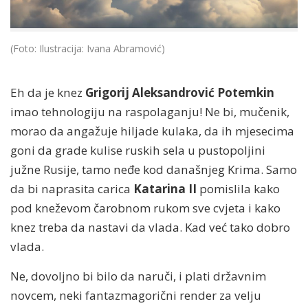
(Foto: Ilustracija: Ivana Abramović)
Eh da je knez
Grigorij Aleksandrović Potemkin
imao tehnologiju na raspolaganju! Ne bi, mučenik,
morao da angažuje hiljade kulaka, da ih mjesecima
goni da grade kulise ruskih sela u pustopoljini
južne Rusije, tamo neđe kod današnjeg Krima. Samo
da bi naprasita carica
Katarina II
pomislila kako
pod kneževom čarobnom rukom sve cvjeta i kako
knez treba da nastavi da vlada. Kad već tako dobro
vlada.
Ne, dovoljno bi bilo da naruči, i plati državnim
novcem, neki fantazmagorični render za velju