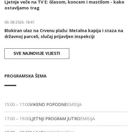
Ljetnje veče na TV E: Glasom, koncem i mastilom - kako
ostavljamo trag
06. 08 2026. 18:41
Blokiran ulaz na Crvenu plažu: Metalna kapija i staza na
državnoj parceli, slučaj prijavljen inspekciji
SVE NAJNOVIJE VIJESTI
PROGRAMSKA ŠEMA
15:00
–
17:00
VIKEND POPODNE
EMISIJA
17:00
–
19:00
LJETNJI PROGRAM JUTRO
EMISIJA