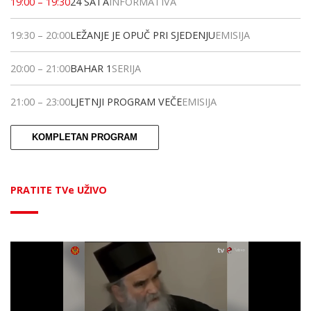
19:00
–
19:30
24 SATA
INFORMATIVA
19:30
–
20:00
LEŽANJE JE OPUČ PRI SJEDENJU
EMISIJA
20:00
–
21:00
BAHAR 1
SERIJA
21:00
–
23:00
LJETNJI PROGRAM VEČE
EMISIJA
KOMPLETAN PROGRAM
PRATITE TVe UŽIVO