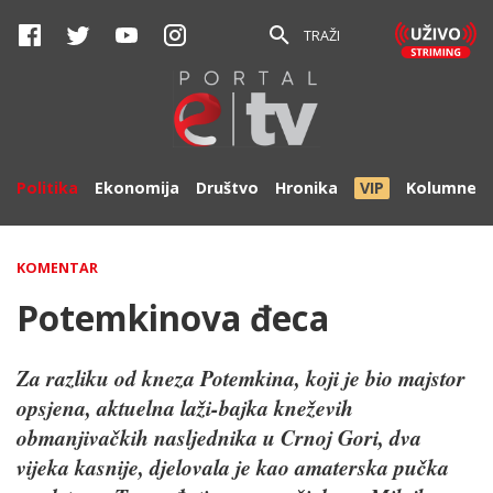
TRAŽI
Politika
Ekonomija
Društvo
Hronika
VIP
Kolumne
KOMENTAR
Potemkinova đeca
Za razliku od kneza Potemkina, koji je bio majstor
opsjena, aktuelna laži-bajka kneževih
obmanjivačkih nasljednika u Crnoj Gori, dva
vijeka kasnije, djelovala je kao amaterska pučka