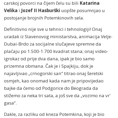
carskoj povorci na čijem čelu su bili
Katarina
Velika
i
Jozef II Hasburški
uopšte posumnjao u
postojanje brojnih Potemkinovih sela.
Definitivno nije sve u tehnici i tehnologiji! Onaj
uradak iz Slavenovog ministarstva, animacija Velje-
Dubai-Brdo za socijalne slučajeve spremne da
plaćaju po 1.500-1.700 kvadrat stana; onaj video-
igrokaz od prije dva dana, ipak je bio samo
prizemna obmana. Čak je i Spajkiju, dok je
najavljivao „crnogorski san“ titrao onaj šeretski
osmjeh, kao onomad kada nam je pripovijedao
bajke da ćemo od Podgorice do Beograda da
stižemo za neka tri sata, a još sve da „vozimo na vr'
gasa“.
Dakle, za razliku od kneza Potemkina, koji je bio