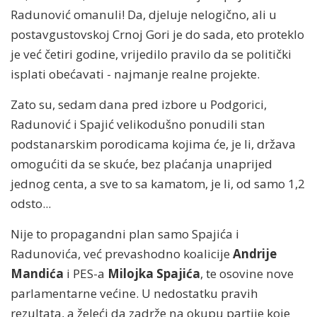
Radunović omanuli! Da, djeluje nelogično, ali u
postavgustovskoj Crnoj Gori je do sada, eto proteklo
je već četiri godine, vrijedilo pravilo da se politički
isplati obećavati - najmanje realne projekte.
Zato su, sedam dana pred izbore u Podgorici,
Radunović i Spajić velikodušno ponudili stan
podstanarskim porodicama kojima će, je li, država
omogućiti da se skuće, bez plaćanja unaprijed
jednog centa, a sve to sa kamatom, je li, od samo 1,2
odsto...
Nije to propagandni plan samo Spajića i
Radunovića, već prevashodno koalicije
Andrije
Mandića
i PES-a
Milojka Spajića
, te osovine nove
parlamentarne većine. U nedostatku pravih
rezultata, a želeći da zadrže na okupu partije koje