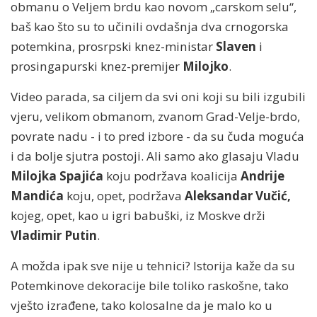
obmanu o Veljem brdu kao novom „carskom selu“,
baš kao što su to učinili ovdašnja dva crnogorska
potemkina, prosrpski knez-ministar
Slaven
i
prosingapurski knez-premijer
Milojko
.
Video parada, sa ciljem da svi oni koji su bili izgubili
vjeru, velikom obmanom, zvanom Grad-Velje-brdo,
povrate nadu - i to pred izbore - da su čuda moguća
i da bolje sjutra postoji. Ali samo ako glasaju Vladu
Milojka Spajića
koju podržava koalicija
Andrije
Mandića
koju, opet, podržava
Aleksandar Vučić,
kojeg, opet, kao u igri babuški, iz Moskve
drži
Vladimir Putin
.
A možda ipak sve nije u tehnici? Istorija kaže da su
Potemkinove dekoracije bile toliko raskošne, tako
vješto izrađene, tako kolosalne da je malo ko u