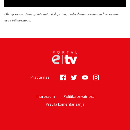
Obavještenje: Zbog zaštite autorskih prava, u odredjenim terminima live stream
neće biti dostupan.
Pratite nas
Impressum
Politika privatnosti
Pravila komentarisanja