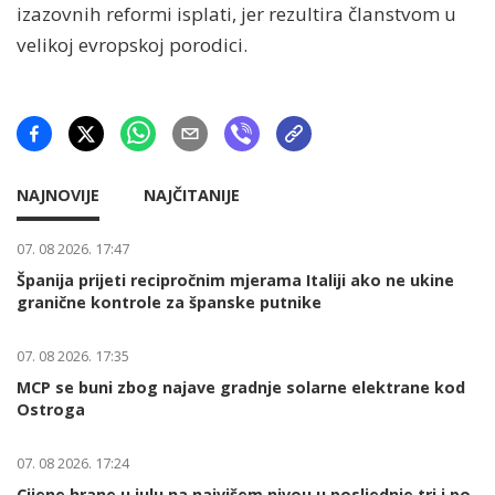
izazovnih reformi isplati, jer rezultira članstvom u
velikoj evropskoj porodici.
NAJNOVIJE
NAJČITANIJE
07. 08 2026. 17:47
Španija prijeti recipročnim mjerama Italiji ako ne ukine
granične kontrole za španske putnike
07. 08 2026. 17:35
MCP se buni zbog najave gradnje solarne elektrane kod
Ostroga
07. 08 2026. 17:24
Cijene hrane u julu na najvišem nivou u posljednje tri i po