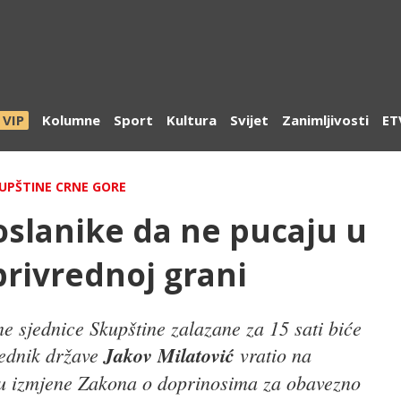
VIP
Kolumne
Sport
Kultura
Svijet
Zanimljivosti
ET
KUPŠTINE CRNE GORE
slanike da ne pucaju u
privrednoj grani
 sjednice Skupštine zalazane za 15 sati biće
jednik države
Jakov Milatović
vratio na
su izmjene Zakona o doprinosima za obavezno