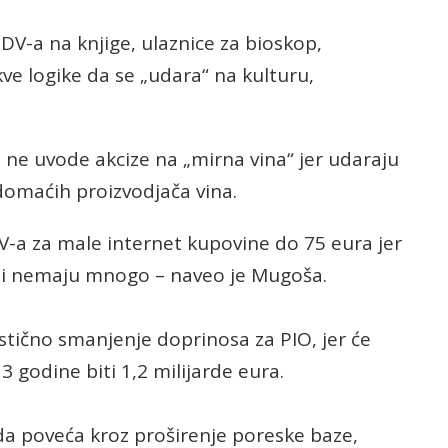
DV-a na knjige, ulaznice za bioskop,
ve logike da se „udara“ na kulturu,
a ne uvode akcize na „mirna vina“ jer udaraju
domaćih proizvodjača vina.
V-a za male internet kupovine do 75 eura jer
koji nemaju mnogo – naveo je Mugoša.
astično smanjenje doprinosa za PIO, jer će
 godine biti 1,2 milijarde eura.
da poveća kroz proširenje poreske baze,