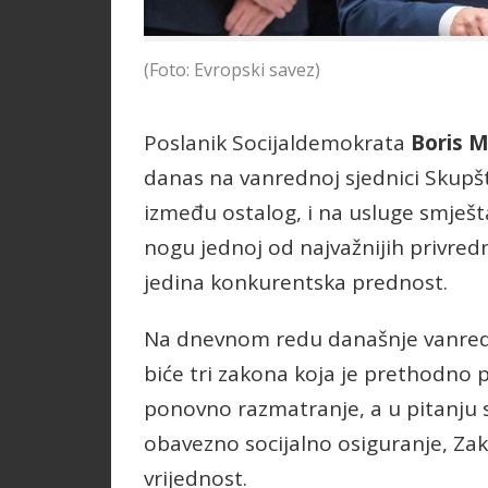
(Foto: Evropski savez)
Poslanik Socijaldemokrata
Boris 
danas na vanrednoj sjednici Skupš
između ostalog, i na usluge smješta
nogu jednoj od najvažnijih privred
jedina konkurentska prednost.
Na dnevnom redu današnje vanredn
biće tri zakona koja je prethodno 
ponovno razmatranje, a u pitanju
obavezno socijalno osiguranje, Za
vrijednost.