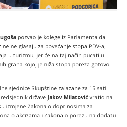
Mugoša
pozvao je kolege iz Parlamenta da
tine ne glasaju za povećanje stopa PDV-a,
ja u turizmu, jer će na taj način pucati u
nih grana kojoj je niža stopa poreza gotovo
e sjednice Skupštine zalazane za 15 sati
predsjednik države
Jakov Milatović
vratio na
 su izmjene Zakona o doprinosima za
kona o akcizama i Zakona o porezu na dodatu