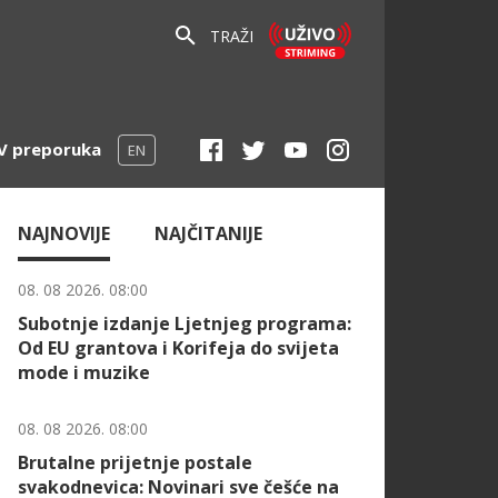
TRAŽI
V preporuka
EN
NAJNOVIJE
NAJČITANIJE
08. 08 2026. 08:00
Subotnje izdanje Ljetnjeg programa:
Od EU grantova i Korifeja do svijeta
mode i muzike
08. 08 2026. 08:00
Brutalne prijetnje postale
svakodnevica: Novinari sve češće na