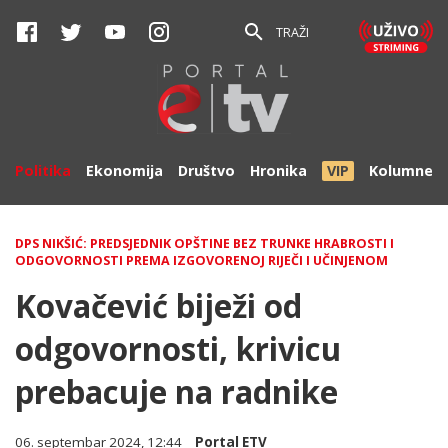
TRAŽI
Politika
Ekonomija
Društvo
Hronika
VIP
Kolumne
DPS NIKŠIĆ: PREDSJEDNIK OPŠTINE BEZ TRUNKE HRABROSTI I
ODGOVORNOSTI PREMA IZGOVORENOJ RIJEČI I UČINJENOM
Kovačević biježi od
odgovornosti, krivicu
prebacuje na radnike
06. septembar 2024, 12:44
Portal ETV