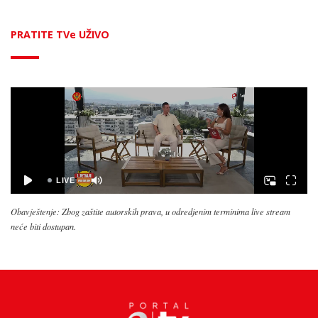
PRATITE TVe UŽIVO
Obavještenje: Zbog zaštite autorskih prava, u odredjenim terminima live stream
neće biti dostupan.