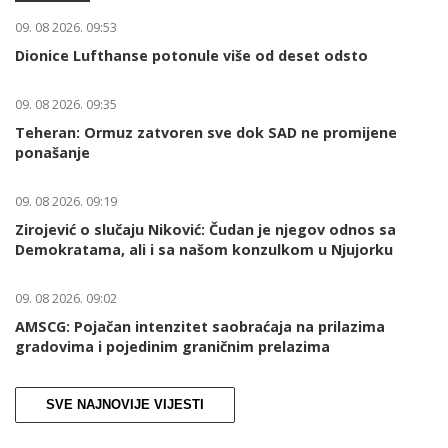
09. 08 2026. 09:53
Dionice Lufthanse potonule više od deset odsto
09. 08 2026. 09:35
Teheran: Ormuz zatvoren sve dok SAD ne promijene
ponašanje
09. 08 2026. 09:19
Zirojević o slučaju Niković: Čudan je njegov odnos sa
Demokratama, ali i sa našom konzulkom u Njujorku
09. 08 2026. 09:02
AMSCG: Pojačan intenzitet saobraćaja na prilazima
gradovima i pojedinim graničnim prelazima
SVE NAJNOVIJE VIJESTI