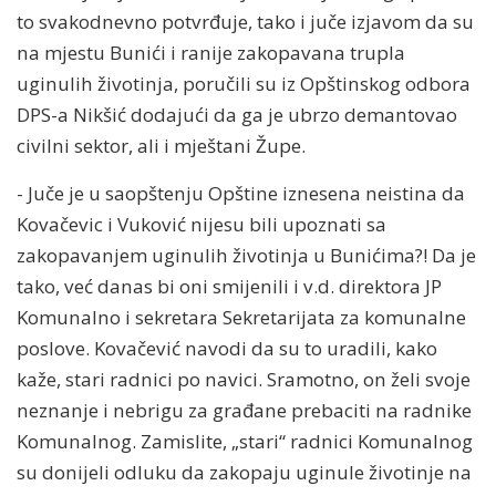
to svakodnevno potvrđuje, tako i juče izjavom da su
na mjestu Bunići i ranije zakopavana trupla
uginulih životinja, poručili su iz Opštinskog odbora
DPS-a Nikšić dodajući da ga je ubrzo demantovao
civilni sektor, ali i mještani Župe.
- Juče je u saopštenju Opštine iznesena neistina da
Kovačevic i Vuković nijesu bili upoznati sa
zakopavanjem uginulih životinja u Bunićima?! Da je
tako, već danas bi oni smijenili i v.d. direktora JP
Komunalno i sekretara Sekretarijata za komunalne
poslove. Kovačević navodi da su to uradili, kako
kaže, stari radnici po navici. Sramotno, on želi svoje
neznanje i nebrigu za građane prebaciti na radnike
Komunalnog. Zamislite, „stari“ radnici Komunalnog
su donijeli odluku da zakopaju uginule životinje na