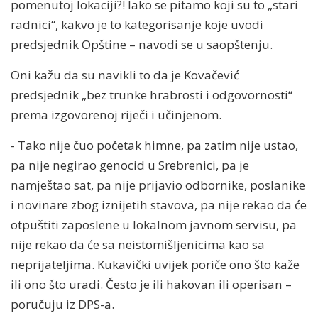
pomenutoj lokaciji?! Iako se pitamo koji su to „stari
radnici“, kakvo je to kategorisanje koje uvodi
predsjednik Opštine – navodi se u saopštenju.
Oni kažu da su navikli to da je Kovačević
predsjednik „bez trunke hrabrosti i odgovornosti“
prema izgovorenoj riječi i učinjenom.
- Tako nije čuo početak himne, pa zatim nije ustao,
pa nije negirao genocid u Srebrenici, pa je
namještao sat, pa nije prijavio odbornike, poslanike
i novinare zbog iznijetih stavova, pa nije rekao da će
otpuštiti zaposlene u lokalnom javnom servisu, pa
nije rekao da će sa neistomišljenicima kao sa
neprijateljima. Kukavički uvijek poriče ono što kaže
ili ono što uradi. Često je ili hakovan ili operisan –
poručuju iz DPS-a.