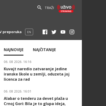
TRAŽI
V preporuka
EN
NAJNOVIJE
NAJČITANIJE
06. 08 2026. 16:16
Kuvajt naredio zatvaranje jedine
iranske škole u zemlji, oduzeta joj
licenca za rad
06. 08 2026. 16:01
Alabar o tenderu za devet plaža u
Crnoj Gori: Bila je to glupa ideja,