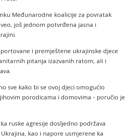
anku Međunarodne koalicije za povratak
naveo, još jednom potvrđena jasna i
ajini.
deportovane i premještene ukrajinske djece
itarnih pitanja izazvanih ratom, ali i
ava.
mo sve kako bi se ovoj djeci omogućio
jihovim porodicama i domovima - poručio je
tka ruske agresije dosljedno podržava
et Ukrajina, kao i napore usmjerene ka