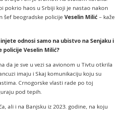
bi pokrio haos u Srbiji koji je nastao nakon
n šef beogradske policije
Veselin Milić
– kaže
ominjete odnosi samo na ubistvo na Senjaku i
policije Veselin Milić?
 da je sve u vezi sa avionom u Tivtu otkrila
ncuzi imaju i Skaj komunikaciju koju su
lastima. Crnogorske vlasti rade po toj
guraju pod tepih.
a, ali i na Banjsku iz 2023. godine, na koju