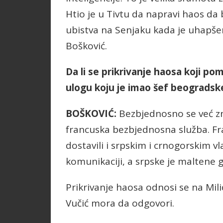
Htio je u Tivtu da napravi haos da 
ubistva na Senjaku kada je uhapše
Bošković.
Da li se prikrivanje haosa koji p
ulogu koju je imao šef beogradske 
BOŠKOVIĆ:
Bezbjednosno se već zna
francuska bezbjednosna služba. Fra
dostavili i srpskim i crnogorskim v
komunikaciji, a srpske je maltene 
Prikrivanje haosa odnosi se na Milić
Vučić mora da odgovori.