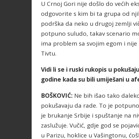
U Crnoj Gori nije došlo do većih e
odgovorite s kim bi ta grupa od nj
podrška da neko u drugoj zemlji vič
potpuno suludo, takav scenario mož
ima problem sa svojim egom i nije 
Tivtu.
Vidi li se i ruski rukopis u pokuš
godine kada su bili umiješani u af
BOŠKOVIĆ:
Ne bih išao tako daleko
pokušavaju da rade. To je potpuno
je brukanje Srbije i spuštanje na 
zaslužuje. Vučić, gdje god se pojav
u Parizu, hoklice u Vašingtonu, ćoš