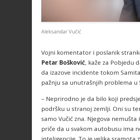
Aleksandar Vučić
Vojni komentator i poslanik strank
Petar Bošković
, kaže za Pobjedu d
da izazove incidente tokom Samita
pažnju sa unutrašnjih problema u S
– Neprirodno je da bilo koji predsj
podršku u stranoj zemlji. Oni su t
samo Vučić zna. Njegova nemušta iz
priče da u svakom autobusu ima ne
inteligencije. To je velika sramota