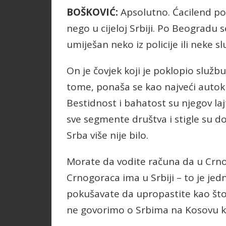
BOŠKOVIĆ:
Apsolutno. Ćacilend pos
nego u cijeloj Srbiji. Po Beogradu 
umiješan neko iz policije ili neke sl
On je čovjek koji je poklopio službu
tome, ponaša se kao najveći autokr
Bestidnost i bahatost su njegov la
sve segmente društva i stigle su do 
Srba više nije bilo.
Morate da vodite računa da u Crnoj 
Crnogoraca ima u Srbiji – to je jed
pokušavate da upropastite kao što 
ne govorimo o Srbima na Kosovu koj