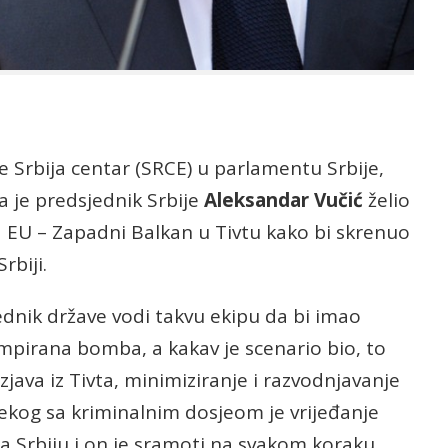
e Srbija centar (SRCE) u parlamentu Srbije,
a je predsjednik Srbije
Aleksandar Vučić
želio
 EU – Zapadni Balkan u Tivtu kako bi skrenuo
rbiji.
ednik države vodi takvu ekipu da bi imao
empirana bomba, a kakav je scenario bio, to
java iz Tivta, minimiziranje i razvodnjavanje
kog sa kriminalnim dosjeom je vrijeđanje
 za Srbiju i on je sramoti na svakom koraku.