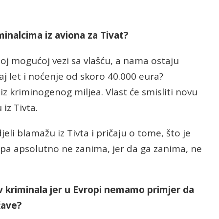
iminalcima iz aviona za Tivat?
joj mogućoj vezi sa vlašću, a nama ostaju
taj let i noćenje od skoro 40.000 eura?
 iz kriminogenog miljea. Vlast će smisliti novu
iz Tivta.
djeli blamažu iz Tivta i pričaju o tome, što je
opa apsolutno ne zanima, jer da ga zanima, ne
iv kriminala jer u Evropi nemamo primjer da
žave?