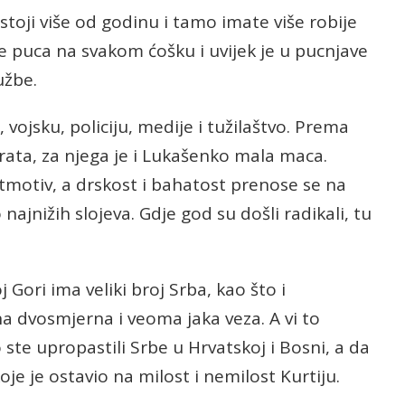
toji više od godinu i tamo imate više robije
se puca na svakom ćošku i uvijek je u pucnjave
užbe.
, vojsku, policiju, medije i tužilaštvo. Prema
ata, za njega je i Lukašenko mala maca.
jtmotiv, a drskost i bahatost prenose se na
najnižih slojeva. Gdje god su došli radikali, tu
Gori ima veliki broj Srba, kao što i
na dvosmjerna i veoma jaka veza. A vi to
ste upropastili Srbe u Hrvatskoj i Bosni, a da
e je ostavio na milost i nemilost Kurtiju.