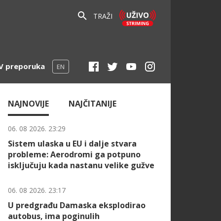
TRAŽI
V preporuka
EN
NAJNOVIJE
NAJČITANIJE
06. 08 2026. 23:29
Sistem ulaska u EU i dalje stvara
probleme: Aerodromi ga potpuno
isključuju kada nastanu velike gužve
06. 08 2026. 23:17
U predgrađu Damaska eksplodirao
autobus, ima poginulih