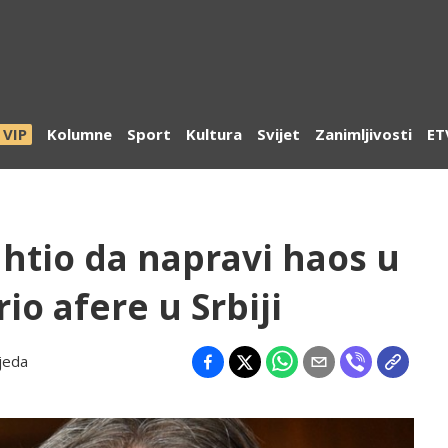
VIP
Kolumne
Sport
Kultura
Svijet
Zanimljivosti
ET
 htio da napravi haos u
io afere u Srbiji
jeda