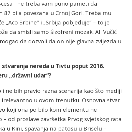
kscesa i ne treba vam puno pameti da
ih 87 bila povezana u Crnoj Gori. Treba mu
e „Aco Srbine“ i „Srbija pobjeđuje“ – to je
e da smisli samo šizofreni mozak. Ali Vučić
mogao da dozvoli da on nije glavna zvijezda u
aju stvaranja nereda u Tivtu poput 2016.
eru „državni udar“?
 i ne bih pravio razna scenarija kao što mediji
 irelevantno u ovom trenutku. Osnovna stvar
nivo koji ona po bilo kom elementu ne
io – od proslave završetka Prvog svjetskog rata
ka u Kini, spavanja na patosu u Briselu –