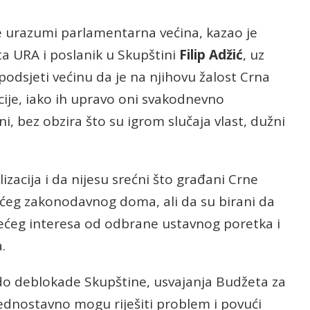
e urazumi parlamentarna većina, kazao je
a URA i poslanik u Skupštini
Filip Adžić
, uz
podsjeti većinu da je na njihovu žalost Crna
cije, iako ih upravo oni svakodnevno
oni, bez obzira što su igrom slučaja vlast, dužni
alizacija i da nijesu srećni što građani Crne
ećeg zakonodavnog doma, ali da su birani da
većeg interesa od odbrane ustavnog poretka i
.
o do deblokade Skupštine, usvajanja Budžeta za
ednostavno mogu riješiti problem i povući