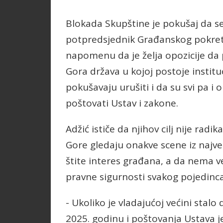
Blokada Skupštine je pokušaj da s
potpredsjednik Građanskog pokret
napomenu da je želja opozicije da 
Gora država u kojoj postoje institu
pokušavaju urušiti i da su svi pa i 
poštovati Ustav i zakone.
Adžić ističe da njihov cilj nije radik
Gore gledaju onakve scene iz najv
štite interes građana, a da nema 
pravne sigurnosti svakog pojedinca
- Ukoliko je vladajućoj većini stal
2025. godinu i poštovanja Ustava j