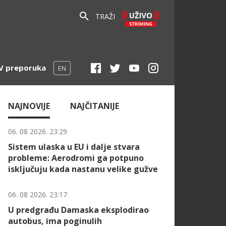
TRAŽI
V preporuka
EN
NAJNOVIJE
NAJČITANIJE
06. 08 2026. 23:29
Sistem ulaska u EU i dalje stvara
probleme: Aerodromi ga potpuno
isključuju kada nastanu velike gužve
06. 08 2026. 23:17
U predgrađu Damaska eksplodirao
autobus, ima poginulih