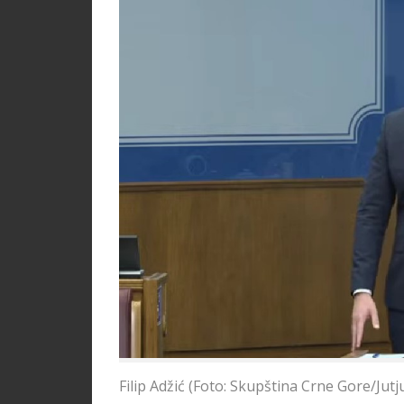
Filip Adžić (Foto: Skupština Crne Gore/Jutj