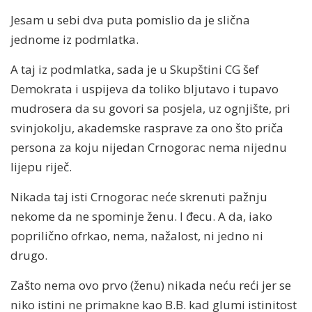
Jesam u sebi dva puta pomislio da je slična
jednome iz podmlatka.
A taj iz podmlatka, sada je u Skupštini CG šef
Demokrata i uspijeva da toliko bljutavo i tupavo
mudrosera da su govori sa posjela, uz ognjište, pri
svinjokolju, akademske rasprave za ono što priča
persona za koju nijedan Crnogorac nema nijednu
lijepu riječ.
Nikada taj isti Crnogorac neće skrenuti pažnju
nekome da ne spominje ženu. I đecu. A da, iako
poprilično ofrkao, nema, nažalost, ni jedno ni
drugo.
Zašto nema ovo prvo (ženu) nikada neću reći jer se
niko istini ne primakne kao B.B. kad glumi istinitost