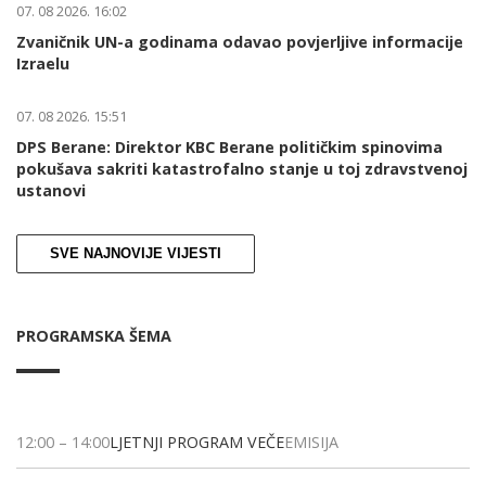
07. 08 2026. 16:02
Zvaničnik UN-a godinama odavao povjerljive informacije
Izraelu
07. 08 2026. 15:51
DPS Berane: Direktor KBC Berane političkim spinovima
pokušava sakriti katastrofalno stanje u toj zdravstvenoj
ustanovi
SVE NAJNOVIJE VIJESTI
PROGRAMSKA ŠEMA
12:00
–
14:00
LJETNJI PROGRAM VEČE
EMISIJA