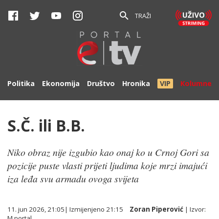
TRAŽI
Politika
Ekonomija
Društvo
Hronika
VIP
Kolumne
S.Č. ili B.B.
Niko obraz nije izgubio kao onaj ko u Crnoj Gori sa
pozicije puste vlasti prijeti ljudima koje mrzi imajući
iza leđa svu armadu ovoga svijeta
11. jun 2026, 21:05
| Izmijenjeno
21:15
Zoran Piperović
| Izvor:
M portal