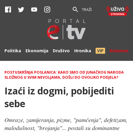
TRAŽI
Politika
Ekonomija
Društvo
Hronika
VIP
Kolumne
POSTUSKRŠNJA POSLANICA: KAKO SMO OD JUNAČKOG NARODA
SLOŽNOG U SVIM NEVOLJAMA, DOŠLI DO OVOLIKO PODJELA?
Izaći iz dogmi, pobijediti
sebe
Omraze, zamijeranja, pizme, "pamćenja", defetizam,
malodušnost, "brojanja"... postali su dominantne