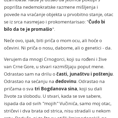
poprišta nedemokratske razmene mišljenja i
povede na vraćanje objekta u prvobitno stanje, otac
se iz srca nasmejao i prokomentarisao: "
Čudo bi
bilo da te je promašio
".
Neće ovo, ipak, biti priča o mom ocu, ali hoće o
očevini. Ni priča o nosu, dabome, ali o genetici - da.
Verujem da mnogi Crnogorci, koji su rođeni i žive
van Crne Gore, u stvari razmišljaju poput mene.
Odrastao sam na drilu o
časti, junaštvu i poštenju
.
Odrastao na sećanju na
đedovinu
. Odrastao na
pričama o sva
tri Bogdanova sina
, koji su dali
živote za slobodu. U stvari, kada se sve sabere,
ispada da od svih "mojih" Vučinića, samo moj otac,
stričevi i dva brata od strica, nisu stradali u nekom