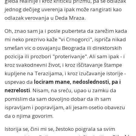
gleda realnije i kroz kritičku prizmu, pa se odlazak
jednog dečijeg uverenja ipak može rangirati kao
odlazak verovanja u Deda Mraza.
Oh, znao sam ja i posle puberteta da zarežim kada
mi neko prezrivo kaže "vi Crnogorci", ispriča nikad
smešan vic o osvajanju Beograda ili direktorskih
pozicija ili prozbori "proterivanje". Ali sam ipak - i
kroz svakodnevni život, i kroz iščitavanje štampe
kupljene na Terazijama, i kroz izučavanje istorije -
uspevao da
lociram mane, nedoslednosti, pa i
nezrelosti
. Nisam, na sreću, upao u zamku da
pomislim da sam dovoljno dobar da ih sam
ispravljam i popravljam, ali jesam osetio obavezu
da o njima govorim.
Istorija se, čini mi se, žestoko poigrala sa svim