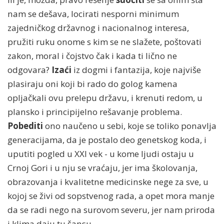
nam se dešava, locirati nesporni minimum
zajedničkog državnog i nacionalnog interesa,
pružiti ruku onome s kim se ne slažete, poštovati
zakon, moral i čojstvo čak i kada ti lično ne
odgovara?
Izaći
iz dogmi i fantazija, koje najviše
plasiraju oni koji bi rado do golog kamena
opljačkali ovu prelepu državu, i krenuti redom, u
plansko i principijelno rešavanje problema.
Pobediti
ono naučeno u sebi, koje se toliko ponavlja
generacijama, da je postalo deo genetskog koda, i
uputiti pogled u XXI vek - u kome ljudi ostaju u
Crnoj Gori i u nju se vraćaju, jer ima školovanja,
obrazovanja i kvalitetne medicinske nege za sve, u
kojoj se živi od sopstvenog rada, a opet mora manje
da se radi nego na surovom severu, jer nam priroda
i klima daju tu šansu.