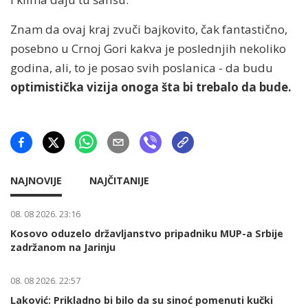
Znam da ovaj kraj zvuči bajkovito, čak fantastično,
posebno u Crnoj Gori kakva je poslednjih nekoliko
godina, ali, to je posao svih poslanica - da budu
optimistička vizija onoga šta bi trebalo da bude.
NAJNOVIJE
NAJČITANIJE
08. 08 2026. 23:16
Kosovo oduzelo državljanstvo pripadniku MUP-a Srbije
zadržanom na Jarinju
08. 08 2026. 22:57
Laković: Prikladno bi bilo da su sinoć pomenuti kučki