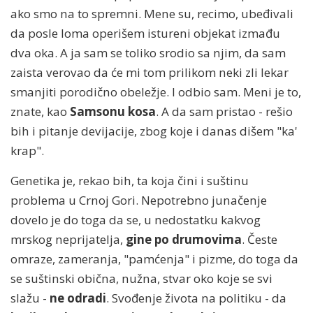
ako smo na to spremni. Mene su, recimo, ubeđivali
da posle loma operišem istureni objekat izmađu
dva oka. A ja sam se toliko srodio sa njim, da sam
zaista verovao da će mi tom prilikom neki zli lekar
smanjiti porodično obeležje. I odbio sam. Meni je to,
znate, kao
Samsonu kosa
. A da sam pristao - rešio
bih i pitanje devijacije, zbog koje i danas dišem "ka'
krap".
Genetika je, rekao bih, ta koja čini i suštinu
problema u Crnoj Gori. Nepotrebno junačenje
dovelo je do toga da se, u nedostatku kakvog
mrskog neprijatelja,
gine po drumovima
. Česte
omraze, zameranja, "pamćenja" i pizme, do toga da
se suštinski obična, nužna, stvar oko koje se svi
slažu -
ne odradi
. Svođenje života na politiku - da