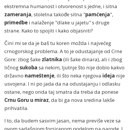
ekstremna humanost i otvorenost s jedne, i sitna
zameranja
, stoletna takođe sitna "
pamćenja
",
primedbe
i nalaženje "dlake u jajetu" s druge
strane. Kako to spojiti i kako objasniti?
Čini mi se da je baš tu koren možda i najvećeg
crnogorskog problema. A to je odustajanje od Crne
Gore: zbog šake
zlatnika
(ili šake dinara), ali i zbog
ličnog
sukoba
sa nekim, ljutnje što nije dobio kakvo
državno
nameštenje
, ili što neka njegova
ideja
nije
usvojena. I ni po jada da na odustajanju i odlasku
ostane, nego onda taj smatra da treba da ponese
Crnu Goru u miraz
, da bi ga nova sredina lakše
prihvatila.
I to, da budem sasvim jasan, nema previše veze sa
ovom sadašnjom forsiranom podelom na narode. I