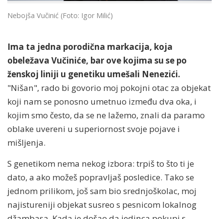
Nebojša Vučinić (Foto: Igor Milić)
Ima ta jedna porodična markacija, koja
obeležava Vučiniće, bar ove kojima su se po
ženskoj liniji u genetiku umešali Nenezići.
"Nišan", rado bi govorio moj pokojni otac za objekat
koji nam se ponosno umetnuo između dva oka, i
kojim smo često, da se ne lažemo, znali da paramo
oblake uvereni u superiornost svoje pojave i
mišljenja.
S genetikom nema nekog izbora: trpiš to što ti je
dato, a ako možeš popravljaš posledice. Tako se
jednom prilikom, još sam bio srednjoškolac, moj
najistureniji objekat susreo s pesnicom lokalnog
džambasa. Kada je došao da jedinca pokupi s