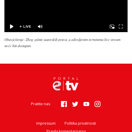
Obavještenje: Zbog zaštite autorskih prava, u odredjenim terminima live stream
neće biti dostupan.
Pratite nas
Impressum
Politika privatnosti
Pravila komentarisanja