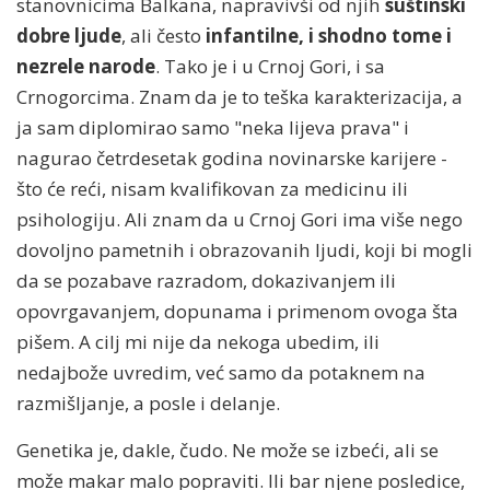
stanovnicima Balkana, napravivši od njih
suštinski
dobre ljude
, ali često
infantilne, i shodno tome i
nezrele narode
. Tako je i u Crnoj Gori, i sa
Crnogorcima. Znam da je to teška karakterizacija, a
ja sam diplomirao samo "neka lijeva prava" i
nagurao četrdesetak godina novinarske karijere -
što će reći, nisam kvalifikovan za medicinu ili
psihologiju. Ali znam da u Crnoj Gori ima više nego
dovoljno pametnih i obrazovanih ljudi, koji bi mogli
da se pozabave razradom, dokazivanjem ili
opovrgavanjem, dopunama i primenom ovoga šta
pišem. A cilj mi nije da nekoga ubedim, ili
nedajbože uvredim, već samo da potaknem na
razmišljanje, a posle i delanje.
Genetika je, dakle, čudo. Ne može se izbeći, ali se
može makar malo popraviti. Ili bar njene posledice,