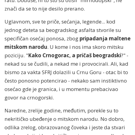
ratu. Doduše, ni to što su otišli "mirnodopski", ne
znači da se to nije desilo prerano.
Uglavnom, sve te priče, sećanja, legende... kod
jednog deteta sa beogradskog asfalta stvorile su
specifičan osećaj ponosa, zbog
pripadanja maltene
mitskom narodu
. U kome i nos ima skoro mitsku
poziciju. "
Kako Crnogorac, a pričaš beogradski
?" -
nekad su se čudili, a nekad me i provocirali. Ali, kad
bismo za vakta SFRJ dolazili u Crnu Goru - otac bi to
često ponosno potencirao - nekako sam instiktivno
osećao gde je granica, i u momentu prebacivao
govor na crnogorski.
Naredne, zrelije godine, međutim, porekle su to
nekritičko ubeđenje o mitskom narodu. No dobro,
odlika zrelog, obrazovanog čoveka i jeste da stvari