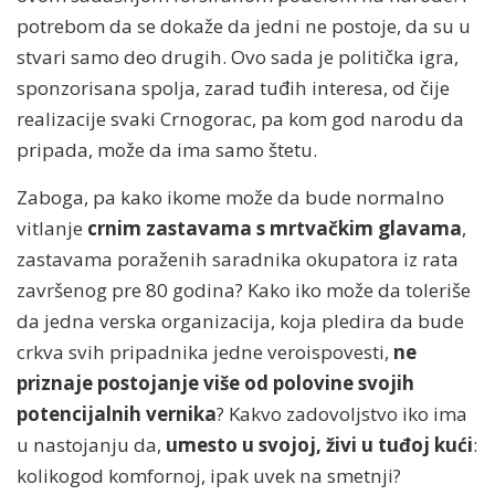
potrebom da se dokaže da jedni ne postoje, da su u
stvari samo deo drugih. Ovo sada je politička igra,
sponzorisana spolja, zarad tuđih interesa, od čije
realizacije svaki Crnogorac, pa kom god narodu da
pripada, može da ima samo štetu.
Zaboga, pa kako ikome može da bude normalno
vitlanje
crnim zastavama s mrtvačkim glavama
,
zastavama poraženih saradnika okupatora iz rata
završenog pre 80 godina? Kako iko može da toleriše
da jedna verska organizacija, koja pledira da bude
crkva svih pripadnika jedne veroispovesti,
ne
priznaje postojanje više od polovine svojih
potencijalnih vernika
? Kakvo zadovoljstvo iko ima
u nastojanju da,
umesto u svojoj, živi u tuđoj kući
:
kolikogod komfornoj, ipak uvek na smetnji?