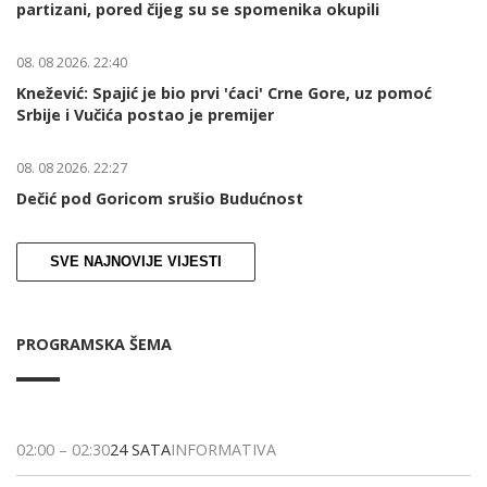
partizani, pored čijeg su se spomenika okupili
08. 08 2026. 22:40
Knežević: Spajić je bio prvi 'ćaci' Crne Gore, uz pomoć
Srbije i Vučića postao je premijer
08. 08 2026. 22:27
Dečić pod Goricom srušio Budućnost
SVE NAJNOVIJE VIJESTI
PROGRAMSKA ŠEMA
02:00
–
02:30
24 SATA
INFORMATIVA