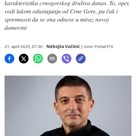
karakteristika crnogorskog društva danas. To, opet,
vodi lakom odustajanju od Crne Gore, pa čak i
spremnosti da se ona odnese u miraz novoj
domovini
21. april 2025, 07:30
Nebojša Vučinić
| Izvor:
Portal ETV