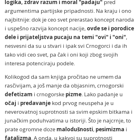
logika, zdrav razum i moral "padaju"
pred
argumentima partijske pripadnosti. Na kraju i ono
najbitnije: dok je ceo svet prerastao koncept naroda
i uspešno razvija koncept nacije,
ovde se i porodice
dele i prijateljstva pucaju na temi "ovi" i "oni"
,
nesvesni da su u stvari i ipak svi Crnogorci i da ih
tako vidi ceo svet, pa čak i oni koji zbog svojih
interesa potenciraju podele.
Kolikogod da sam knjiga pročitao ne umem da
rasčivijam, a još manje da objasnim, crnogorski
defetizam
i crnogorske
pizme
. Lako padanje u
očaj
i
predavanje
kod prvog neuspeha je u
neverovatnoj suprotnosti sa svim epskim bitkama i
junačkim poduhvatima u istoriji. Što je najcrnje, to
prate ogromne doze
malodušnosti
,
pesimizma
i
fatalizma
. A onda, u kakvoj su suprotnosti