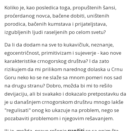
Koliko je, kao posledica toga, propuštenih šansi,
proćerdanog novca, bačene dobiti, uništenih
porodica, bačenih kumstava i prijateljstava,
izgubljenih ljudi raseljenih po celom svetu?
Da li da dodam na sve to kukavičluk, neznanje,
egocentričnost, primitivizam i sujeverje - kao nove
karakteristike crnogorskog društva? I da zato
rizikujem da mi prilikom narednog dolaska u Crnu
Goru neko ko se ne slaže sa mnom pomeri nos sad
na drugu stranu? Dobro, možda bi mi to rešilo
devijaciju, ali bi svakako i dokazalo pretpostavku da
je u današnjem crnogorskom društvu mnogo lakše
"regulisati" onog ko ukazuje na problem, nego se
pozabaviti problemom i njegovim rešavanjem.
Ili je, možda, pravo rešenje
suočiti
se sa onim šta