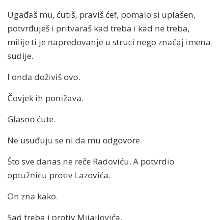
Ugađaš mu, ćutiš, praviš ćef, pomalo si uplašen,
potvrđuješ i pritvaraš kad treba i kad ne treba,
milije ti je napredovanje u struci nego značaj imena
sudije.
I onda doživiš ovo.
Čovjek ih ponižava.
Glasno ćute.
Ne usuđuju se ni da mu odgovore.
Što sve danas ne reče Radoviću. A potvrdio
optužnicu protiv Lazovića.
On zna kako.
Sad treba i protiv Mijajlovića.