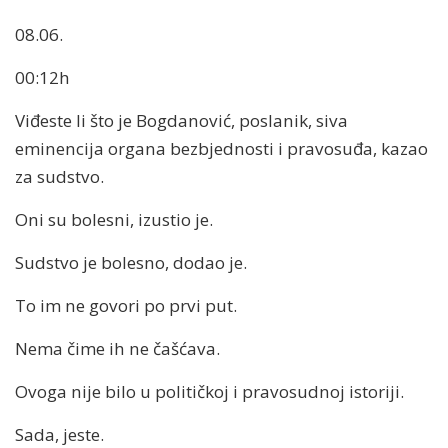
08.06.
00:12h
Viđeste li što je Bogdanović, poslanik, siva
eminencija organa bezbjednosti i pravosuđa, kazao
za sudstvo.
Oni su bolesni, izustio je.
Sudstvo je bolesno, dodao je.
To im ne govori po prvi put.
Nema čime ih ne čašćava.
Ovoga nije bilo u političkoj i pravosudnoj istoriji.
Sada, jeste.