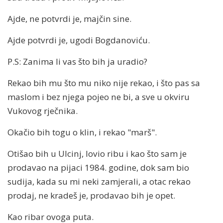
Ajde, ne potvrdi je, majčin sine.
Ajde potvrdi je, ugodi Bogdanoviću.
P.S: Zanima li vas što bih ja uradio?
Rekao bih mu što mu niko nije rekao, i što pas sa
maslom i bez njega pojeo ne bi, a sve u okviru
Vukovog rječnika.
Okačio bih togu o klin, i rekao "marš".
Otišao bih u Ulcinj, lovio ribu i kao što sam je
prodavao na pijaci 1984. godine, dok sam bio
sudija, kada su mi neki zamjerali, a otac rekao
prodaj, ne kradeš je, prodavao bih je opet.
Kao ribar ovoga puta.