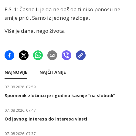
P.S. 1: Časno li je da ne daš da ti niko ponosu ne
smije prići. Samo iz jednog razloga.
Više je dana, nego života.
NAJNOVIJE
NAJČITANIJE
07. 08 2026. 07:59
Spomenik zločincu je i godinu kasnije “na slobodi”
07. 08 2026. 07:47
Od javnog interesa do interesa vlasti
07. 08 2026. 07:37