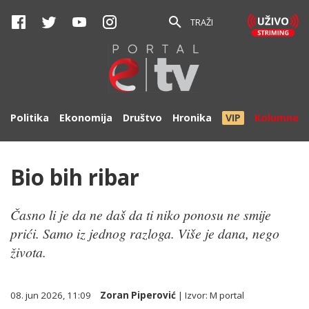
TRAŽI
Politika
Ekonomija
Društvo
Hronika
VIP
Kolumne
Bio bih ribar
Časno li je da ne daš da ti niko ponosu ne smije
prići. Samo iz jednog razloga. Više je dana, nego
života.
08. jun 2026, 11:09
Zoran Piperović
| Izvor:
M portal