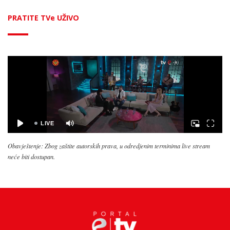
PRATITE TVe UŽIVO
Obavještenje: Zbog zaštite autorskih prava, u odredjenim terminima live stream
neće biti dostupan.