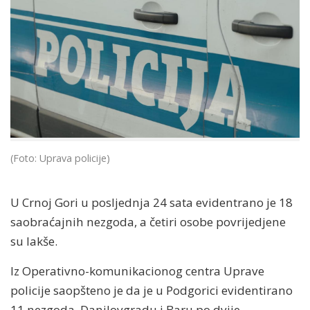
(Foto: Uprava policije)
U Crnoj Gori u posljednja 24 sata evidentrano je 18
saobraćajnih nezgoda, a četiri osobe povrijedjene
su lakše.
Iz Operativno-komunikacionog centra Uprave
policije saopšteno je da je u Podgorici evidentirano
11 nezgoda, Danilovgradu i Baru po dvije.