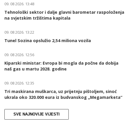
09. 08 2026. 13:48
Tehnološki sektor i dalje glavni barometar raspoloženja
na svjetskim tržištima kapitala
09. 08 2026. 13:22
Tunel Sozina opslužio 2,54 miliona vozila
09. 08 2026. 12:56
Kiparski ministar: Evropa bi mogla da počne da dobija
naš gas u martu 2028. godine
09. 08 2026. 12:35
Tri maskirana muškarca, uz prijetnju pištoljem, sinoć
ukrala oko 320.000 eura iz budvanskog „Megamarketa“
SVE NAJNOVIJE VIJESTI