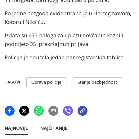
Po jedne nezgoda evidentirana je u Herceg Novom,
Kotoru i Nikšiću.
Izdata su 433 naloga za uplatu novčanih kazni i
podnijeto 35 prekršajnuh prijava.
Policija je oduzela jedan par registarskih tablica.
Uprava policije
Stanje bezbjednost
TAGOVI
NAJNOVIJE
NAJČITANIJE