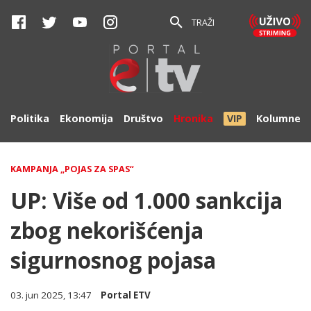
TRAŽI
Politika
Ekonomija
Društvo
Hronika
VIP
Kolumne
KAMPANJA „POJAS ZA SPAS“
UP: Više od 1.000 sankcija
zbog nekorišćenja
sigurnosnog pojasa
03. jun 2025, 13:47
Portal ETV