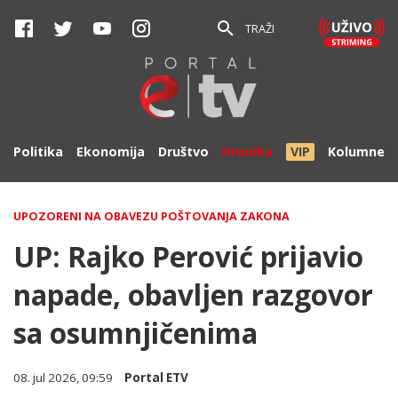
TRAŽI
Politika
Ekonomija
Društvo
Hronika
VIP
Kolumne
UPOZORENI NA OBAVEZU POŠTOVANJA ZAKONA
UP: Rajko Perović prijavio
napade, obavljen razgovor
sa osumnjičenima
08. jul 2026, 09:59
Portal ETV