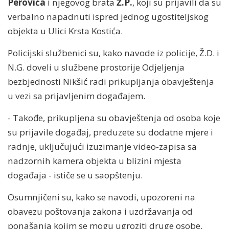
Perovića
i njegovog brata
Ž.P.
, koji su prijavili da su
verbalno napadnuti ispred jednog ugostiteljskog
objekta u Ulici Krsta Kostića.
Policijski službenici su, kako navode iz policije, Ž.D. i
N.G. doveli u službene prostorije Odjeljenja
bezbjednosti Nikšić radi prikupljanja obavještenja
u vezi sa prijavljenim događajem.
- Takođe, prikupljena su obavještenja od osoba koje
su prijavile događaj, preduzete su dodatne mjere i
radnje, uključujući izuzimanje video-zapisa sa
nadzornih kamera objekta u blizini mjesta
događaja - ističe se u saopštenju.
Osumnjičeni su, kako se navodi, upozoreni na
obavezu poštovanja zakona i uzdržavanja od
ponašanja kojim se mogu ugroziti druge osobe.