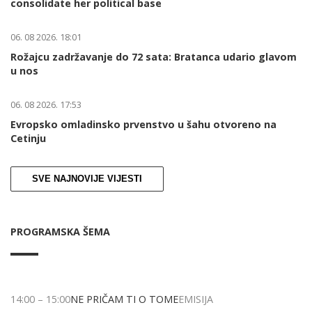
consolidate her political base
06. 08 2026. 18:01
Rožajcu zadržavanje do 72 sata: Bratanca udario glavom
u nos
06. 08 2026. 17:53
Evropsko omladinsko prvenstvo u šahu otvoreno na
Cetinju
SVE NAJNOVIJE VIJESTI
PROGRAMSKA ŠEMA
14:00
–
15:00
NE PRIČAM TI O TOME
EMISIJA