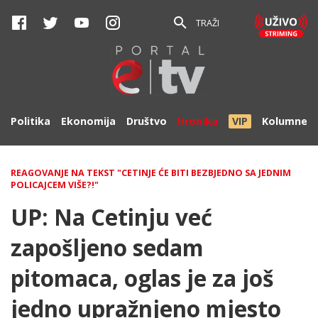
TRAŽI
Politika
Ekonomija
Društvo
Hronika
VIP
Kolumne
REAGOVANJE NA TEKST "CETINJE ĆE BITI BEZBJEDNO SA JEDNIM
POLICAJCEM VIŠE?!"
UP: Na Cetinju već
zapošljeno sedam
pitomaca, oglas je za još
jedno upražnjeno mjesto