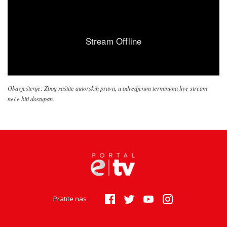
Obavještenje: Zbog zaštite autorskih prava, u odredjenim terminima live stream
neće biti dostupan.
Pratite nas