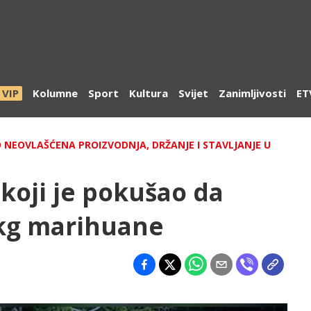
VIP
Kolumne
Sport
Kultura
Svijet
Zanimljivosti
ET
O NEOVLAŠĆENA PROIZVODNJA, DRŽANJE I STAVLJANJE U
koji je pokušao da
 kg marihuane