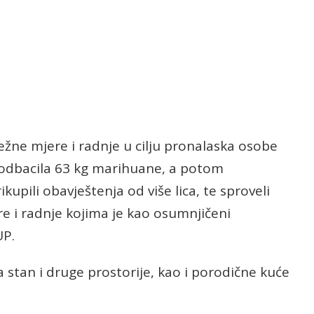
ežne mjere i radnje u cilju pronalaska osobe
i odbacila 63 kg marihuane, a potom
ikupili obavještenja od više lica, te sproveli
re i radnje kojima je kao osumnjičeni
UP.
la stan i druge prostorije, kao i porodične kuće