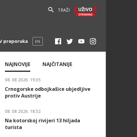
TRAŽI
V preporuka
EN
NAJNOVIJE
NAJČITANIJE
08. 08 2026. 19:05
Crnogorske odbojkašice ubjedljive
protiv Austrije
08. 08 2026. 18:52
Na kotorskoj rivijeri 13 hiljada
turista