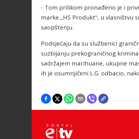
- Tom prilikom pronađeno je i priv
marke „HS Produkt“, u vlasništvu s
saopštenju.
Podsjećaju da su službenici graničn
suzbijanju prekograničnog kriminal
sadržajem marihuane, ukupne mase
ih je osumnjičeni L.G. odbacio, nak