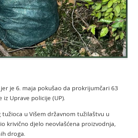
 jer je 6. maja pokušao da prokrijumčari 63
iz Uprave policije (UP).
 tužioca u Višem državnom tužilaštvu u
io krivično djelo neovlašćena proizvodnja,
nih droga.