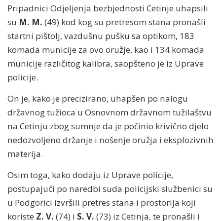
Pripadnici Odjeljenja bezbjednosti Cetinje uhapsili
su
M. M.
(49) kod kog su pretresom stana pronašli
startni pištolj, vazdušnu pušku sa optikom, 183
komada municije za ovo oružje, kao i 134 komada
municije različitog kalibra, saopšteno je iz Uprave
policije.
On je, kako je precizirano, uhapšen po nalogu
državnog tužioca u Osnovnom državnom tužilaštvu
na Cetinju zbog sumnje da je počinio krivično djelo
nedozvoljeno držanje i nošenje oružja i eksplozivnih
materija.
Osim toga, kako dodaju iz Uprave policije,
postupajući po naredbi suda policijski službenici su
u Podgorici izvršili pretres stana i prostorija koji
koriste
Z. V.
(74) i
S. V.
(73) iz Cetinja, te pronašli i