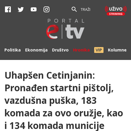
TRAŽI
Politika
Ekonomija
Društvo
Hronika
VIP
Kolumne
Uhapšen Cetinjanin:
Pronađen startni pištolj,
vazdušna puška, 183
komada za ovo oružje, kao
i 134 komada municije