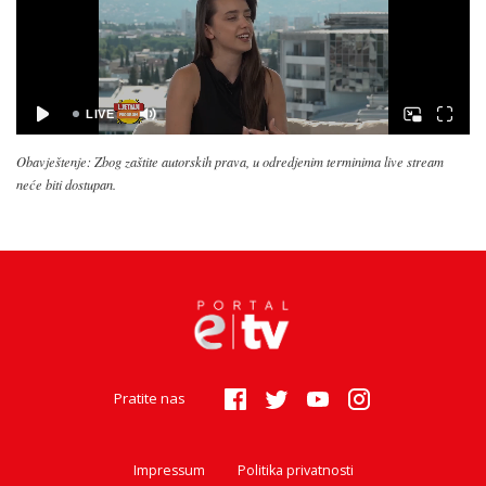
Obavještenje: Zbog zaštite autorskih prava, u odredjenim terminima live stream
neće biti dostupan.
Pratite nas
Impressum
Politika privatnosti