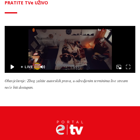
PRATITE TVe UŽIVO
Obavještenje: Zbog zaštite autorskih prava, u odredjenim terminima live stream
neće biti dostupan.