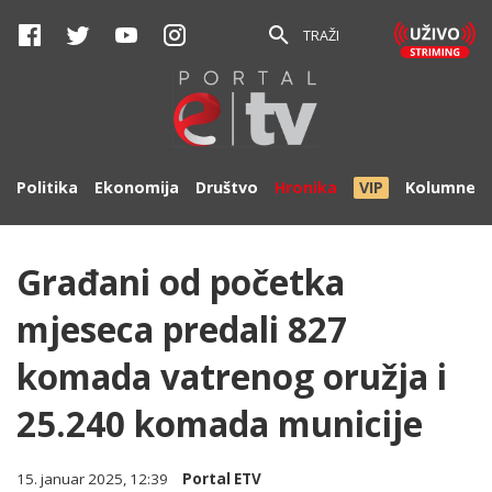
TRAŽI
Politika
Ekonomija
Društvo
Hronika
VIP
Kolumne
Građani od početka
mjeseca predali 827
komada vatrenog oružja i
25.240 komada municije
15. januar 2025, 12:39
Portal ETV