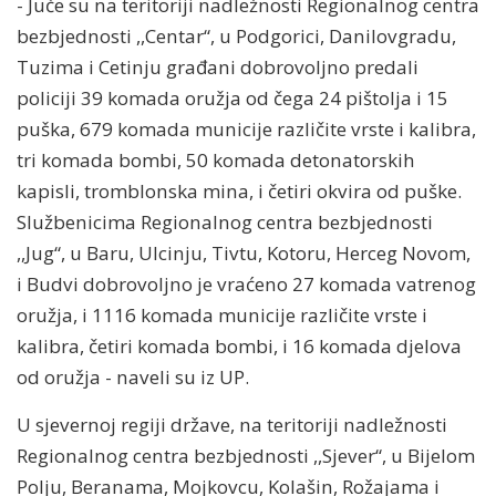
- Juče su na teritoriji nadležnosti Regionalnog centra
bezbjednosti ,,Centar“, u Podgorici, Danilovgradu,
Tuzima i Cetinju građani dobrovoljno predali
policiji 39 komada oružja od čega 24 pištolja i 15
puška, 679 komada municije različite vrste i kalibra,
tri komada bombi, 50 komada detonatorskih
kapisli, tromblonska mina, i četiri okvira od puške.
Službenicima Regionalnog centra bezbjednosti
,,Jug“, u Baru, Ulcinju, Tivtu, Kotoru, Herceg Novom,
i Budvi dobrovoljno je vraćeno 27 komada vatrenog
oružja, i 1116 komada municije različite vrste i
kalibra, četiri komada bombi, i 16 komada djelova
od oružja - naveli su iz UP.
U sjevernoj regiji države, na teritoriji nadležnosti
Regionalnog centra bezbjednosti ,,Sjever“, u Bijelom
Polju, Beranama, Mojkovcu, Kolašin, Rožajama i