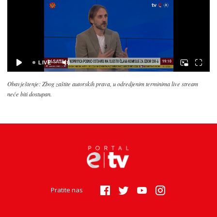
Obavještenje: Zbog zaštite autorskih prava, u odredjenim terminima live stream
neće biti dostupan.
Pratite nas