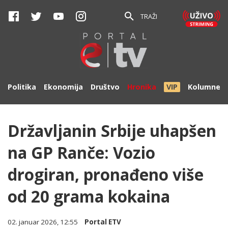
TRAŽI
Politika
Ekonomija
Društvo
Hronika
VIP
Kolumne
Državljanin Srbije uhapšen
na GP Ranče: Vozio
drogiran, pronađeno više
od 20 grama kokaina
02. januar 2026, 12:55
Portal ETV