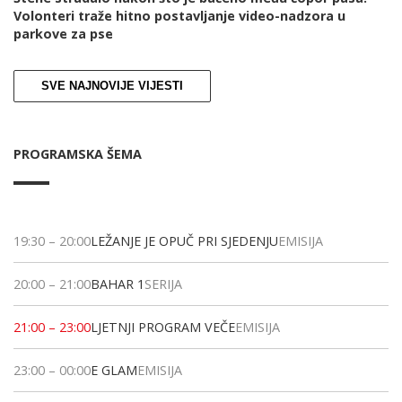
Volonteri traže hitno postavljanje video-nadzora u
parkove za pse
SVE NAJNOVIJE VIJESTI
PROGRAMSKA ŠEMA
19:30
–
20:00
LEŽANJE JE OPUČ PRI SJEDENJU
EMISIJA
20:00
–
21:00
BAHAR 1
SERIJA
21:00
–
23:00
LJETNJI PROGRAM VEČE
EMISIJA
23:00
–
00:00
E GLAM
EMISIJA