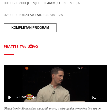
00:00
–
02:00
LJETNJI PROGRAM JUTRO
EMISIJA
02:00
–
02:30
24 SATA
INFORMATIVA
KOMPLETAN PROGRAM
PRATITE TVe UŽIVO
Obavještenje: Zbog zaštite autorskih prava, u odredjenim terminima live stream