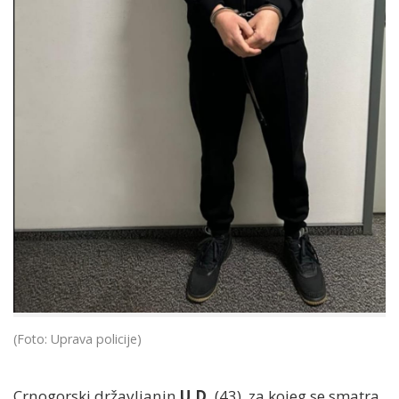
(Foto: Uprava policije)
Crnogorski državljanin
U.D.
(43), za kojeg se smatra