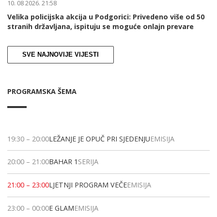
10. 08 2026. 21:58
Velika policijska akcija u Podgorici: Privedeno više od 50
stranih državljana, ispituju se moguće onlajn prevare
SVE NAJNOVIJE VIJESTI
PROGRAMSKA ŠEMA
19:30
–
20:00
LEŽANJE JE OPUČ PRI SJEDENJU
EMISIJA
20:00
–
21:00
BAHAR 1
SERIJA
21:00
–
23:00
LJETNJI PROGRAM VEČE
EMISIJA
23:00
–
00:00
E GLAM
EMISIJA