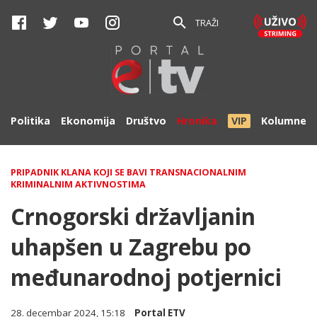
TRAŽI
Politika
Ekonomija
Društvo
Hronika
VIP
Kolumne
PRIPADNIK KLANA KOJI SE BAVI TRANSNACIONALNIM
KRIMINALNIM AKTIVNOSTIMA
Crnogorski državljanin
uhapšen u Zagrebu po
međunarodnoj potjernici
28. decembar 2024, 15:18
Portal ETV