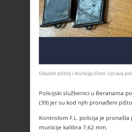
Oduzeti pištolj i municija (Foto: Uprava poli
Policijski službenici u Beranama pod
(39) jer su kod njih pronađeni pišto
Kontrolom F.L. policija je pronašl
municije kalibra 7,62 mm.