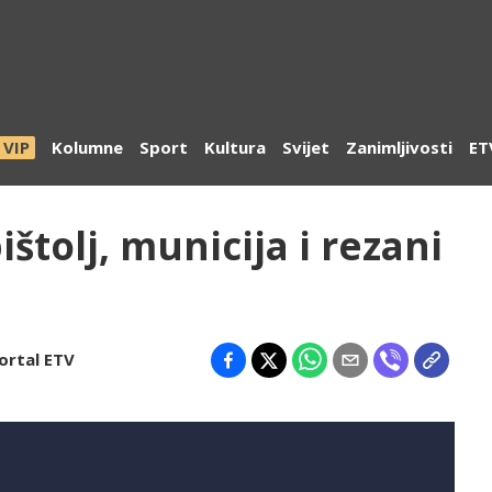
VIP
Kolumne
Sport
Kultura
Svijet
Zanimljivosti
ET
štolj, municija i rezani
ortal ETV