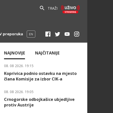
TRAŽI
V preporuka
EN
NAJNOVIJE
NAJČITANIJE
08. 08 2026. 19:15
Koprivica podnio ostavku na mjesto
člana Komisije za izbor CIK-a
08. 08 2026. 19:05
Crnogorske odbojkašice ubjedljive
protiv Austrije