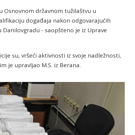
c u Osnovnom državnom tužilaštvu u
valifikaciju događaja nakon odgovarajućih
u Danilovgradu - saopšteno je iz Uprave
ije su, vršeći aktivnosti iz svoje nadležnosti,
im je upravljao M.S. iz Berana.