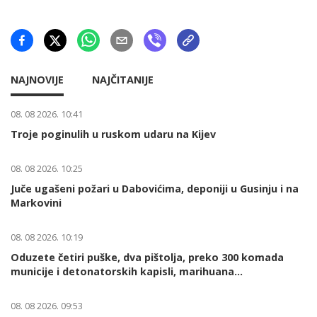
NAJNOVIJE
NAJČITANIJE
08. 08 2026. 10:41
Troje poginulih u ruskom udaru na Kijev
08. 08 2026. 10:25
Juče ugašeni požari u Dabovićima, deponiji u Gusinju i na
Markovini
08. 08 2026. 10:19
Oduzete četiri puške, dva pištolja, preko 300 komada
municije i detonatorskih kapisli, marihuana...
08. 08 2026. 09:53