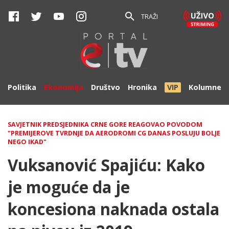
TRAŽI
Politika
Ekonomija
Društvo
Hronika
VIP
Kolumne
SAVJETNIK PREDSJEDNIKA CRNE GORE REAGOVAO POVODOM
"PREMIJEROVE TVRDNJE DA AERODROMI CG DANAS POSLUJU BOLJE
NEGO IKAD"
Vuksanović Spajiću: Kako
je moguće da je
koncesiona naknada ostala