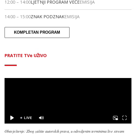
12:00
–
14:00
LJETNJI PROGRAM VEČE
EMISIJA
14:00
–
15:00
ZNAK PODZNAK
EMISIJA
KOMPLETAN PROGRAM
PRATITE TVe UŽIVO
Obavještenje: Zbog zaštite autorskih prava, u odredjenim terminima live stream