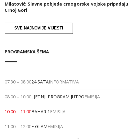
Milatović: Slavne pobjede crnogorske vojske pripadaju
Crnoj Gori
SVE NAJNOVIJE VIJESTI
PROGRAMSKA ŠEMA
07:30
–
08:00
24 SATA
INFORMATIVA
08:00
–
10:00
LJETNJI PROGRAM JUTRO
EMISIJA
10:00
–
11:00
BAHAR 1
EMISIJA
11:00
–
12:00
E GLAM
EMISIJA